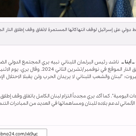
دولي على إسرائيل لوقف انتهاكاتها المستمرة لاتفاق وقف إطلاق النار الم
 أبنا ــ
ناشد رئيس البرلمان اللبناني نبيه بري المجتمع الدولي ال
إسرائيل لوقف انتهاكاتها المستمرة لاتفاق وقف إطلاق النار الموقع في نوفمبر/تشرين الثاني 4
وت: "لبنان والشعب اللبناني لا يريدان الحرب ولن يقبلا الاحتلال الإ
ات اليومية". كما أكد بري مجدداً التزام لبنان الكامل باتفاق وقف إطلاق ا
لألماني لدعم بلاده للبنان ومساهماتها في العديد من المبادرات التن