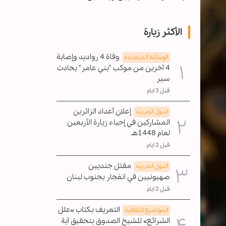
الأكثر زيارة
وفاة 4 رواديد وإصابة
الوسائط المتعدده
4 آخرين من موكب "بني عامر" بحادث
سير
قبل 3 ايام
إعلان أعداد الزائرين
الدول العربیه
المشاركين في إحياء زيارة الأربعين
لعام 1448هـ
قبل 2 ايام
مقتل جنديين
الدول العربیه
صهيونيين في انفجار بجنوب لبنان
قبل 2 ايام
التعريف بكتاب «علل
المواضیع الثقافية
الشرائع» للشيخ الصدوق بتحقيق آية