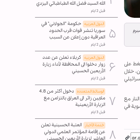
الله السيد فضل الله الطباطبائي اليزدي
قبل 2 ايام
حكومة "الجولاني" في
الدول العربیه
سوريا تنشر قوات قرب الحدود
برم
العراقية دون إعلان عن السبب
قبل 2 ايام
كربلاء تعلن عن عدد
الدول العربیه
ضغط على
زوار دخلوا الى المحافظة لأداء زيارة
الأربعين الحسيني
202. وقال بري، يوم الاثنين، خلال
سرائيلي
قبل 2 ايام
دخول أكثر من 4.8
الوسائط المتعدده
ملايين زائر الى العراق بالتزامن مع
لنار مع
الزيارة الأربعينية
موية في
قبل 3 ايام
العتبة الحسينية تعلن
خدمة الأخبار
عن إقامة المؤتمر العلمي الدولي
العاشر لزيارة الأربعين الحسيني