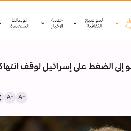
ول
المواضيع
خدمة
الوسائط
بیة
الثقافية
الاخبار
المتعددة
و إلى الضغط على إسرائيل لوقف انتهاك
1255 شهيدا منذ وقف النار في غزة
تقرير مصور/ مؤسسة أهل
(ع) تقيم ملتقى الأربعين 
بمشاركة أكاديميين وباح