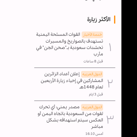
الأكثر زيارة
القوات المسلحة اليمنية
خدمة الأخبار
تستهدف بالصواريخ والمسيرات
تحشدات سعودية بـ"صحن الجن" في
مأرب
قبل 8 ساعات
إعلان أعداد الزائرين
الدول العربیه
المشاركين في إحياء زيارة الأربعين
لعام 1448هـ
قبل 3 ايام
مصدر يمني: أي تحرك
الدول العربیه
لقوات من السعودية باتجاه اليمن أو
العكس سيتم استهدافه بشكل
مباشر
أمس 16:10