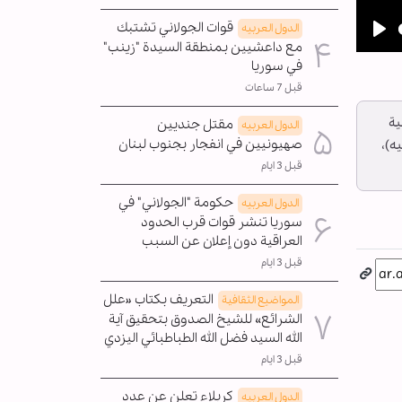
قوات الجولاني تشتبك
الدول العربیه
مع داعشيين بمنطقة السيدة "زينب"
Pla
في سوريا
قبل 7 ساعات
ية
مقتل جنديين
الدول العربیه
صهيونيين في انفجار بجنوب لبنان
يه)،
قبل 3 ايام
حكومة "الجولاني" في
الدول العربیه
سوريا تنشر قوات قرب الحدود
العراقية دون إعلان عن السبب
قبل 3 ايام
التعريف بكتاب «علل
المواضیع الثقافية
الشرائع» للشيخ الصدوق بتحقيق آية
الله السيد فضل الله الطباطبائي اليزدي
قبل 3 ايام
كربلاء تعلن عن عدد
الدول العربیه