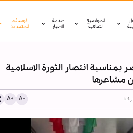
ول
المواضيع
خدمة
الوسائط
بیة
الثقافية
الاخبار
المتعددة
 بمناسبة انتصار الثورة الاسلامية
عن مشاعرها
:
أبنا
تقرير مصور/ إنشاء حزام أ
بطول 90 كيلومترًا وبمل
في كربلاء