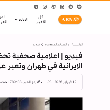
کل
الد
العالم
الأخبار
العر
الرئيسية
الوسائط المتعدده
فیدیو
فيديو | اعلامية صحفية تحضر
الايرانية في طهران وتعبر 
12 فبراير 2026 - 11:03
رمز الخبر: 1780438
مصدر