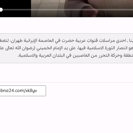
y
ــ أبنا ـ احدى مراسلات قنوات عربية حضرت في العاصمة الإيرانية طهران، لتغط
47 عاما، في ايران، وهو انتصار الثورة الاسلامية فيها، على يد الإمام الخميني (رضوان الله تعالى عل
ة وحركة التحرر من الغاصبين في البلدان العربية والاسلامية.