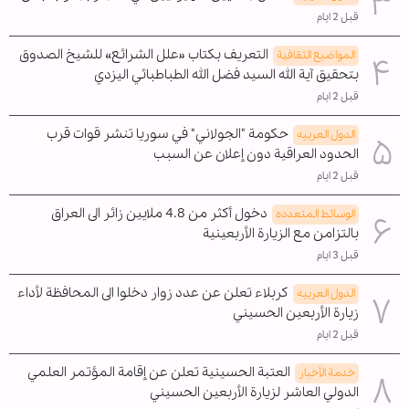
قبل 2 ايام
التعريف بكتاب «علل الشرائع» للشيخ الصدوق
المواضیع الثقافية
بتحقيق آية الله السيد فضل الله الطباطبائي اليزدي
قبل 2 ايام
حكومة "الجولاني" في سوريا تنشر قوات قرب
الدول العربیه
الحدود العراقية دون إعلان عن السبب
قبل 2 ايام
دخول أكثر من 4.8 ملايين زائر الى العراق
الوسائط المتعدده
بالتزامن مع الزيارة الأربعينية
قبل 3 ايام
كربلاء تعلن عن عدد زوار دخلوا الى المحافظة لأداء
الدول العربیه
زيارة الأربعين الحسيني
قبل 2 ايام
العتبة الحسينية تعلن عن إقامة المؤتمر العلمي
خدمة الأخبار
الدولي العاشر لزيارة الأربعين الحسيني