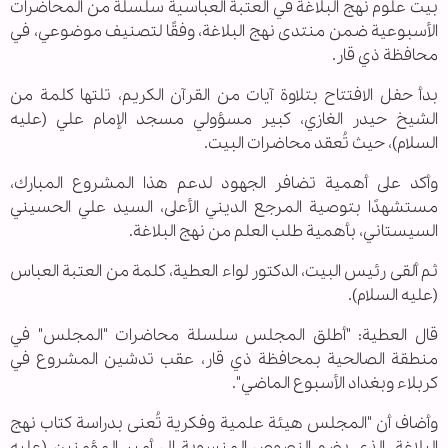
بيت علوم نهج البلاغة في العتبة العباسیة سلسلة من المحاضرات
الأسبوعية ضمن منتدى نهج البلاغة، وفقًا لتصنيف موضوعي، في
محافظة ذي قار.
بدأ حفل الافتتاح بتلاوة آيات من القرآن الكريم، تلتها كلمة من
الشيخ حيدر الغازي، كبير مسؤولي مسجد الإمام علي (عليه
السلام)، حيث تُعقد محاضرات البيت.
وأكد على أهمية تضافر الجهود لدعم هذا المشروع المبارك،
مستشهدًا بتوصية المرجع الديني الأعلى، السيد علي الحسيني
السيستاني، بأهمية طلب العلم من نهج البلاغة.
ثم ألقى رئيس البيت، الدكتور لواء العطية، كلمة من العتبة العباس
(عليه السلام).
قال العطية: "أطلق المجلس سلسلة محاضرات "المجلس" في
منطقة الصالحية بمحافظة ذي قار، عقب تدشين المشروع في
كربلاء وبغداد الأسبوع الماضي".
وأضاف أن "المجلس هيئة علمية وفكرية تُعنى بدراسة كتاب نهج
البلاغة، الذي يضم النصوص المنسوبة إلى أمير المؤمنين (عليه