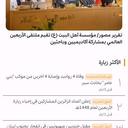
تقرير مصور/ مؤسسة أهل البيت (ع) تقيم ملتقى الأربعين
العالمي بمشاركة أكاديميين وباحثين
الأكثر زيارة
وفاة 4 رواديد وإصابة 4 آخرين من موكب "بني
الوسائط المتعدده
عامر" بحادث سير
قبل 3 ايام
إعلان أعداد الزائرين المشاركين في إحياء زيارة
الدول العربیه
الأربعين لعام 1448هـ
قبل 2 ايام
مقتل جنديين صهيونيين في انفجار بجنوب لبنان
الدول العربیه