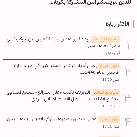
للذين لم يتمكنوا من المشاركة بكربلاء
الأكثر زيارة
وفاة 4 رواديد وإصابة 4 آخرين من موكب "بني
الوسائط المتعدده
عامر" بحادث سير
قبل 2 ايام
إعلان أعداد الزائرين المشاركين في إحياء زيارة
الدول العربیه
الأربعين لعام 1448هـ
أمس 13:09
التعريف بكتاب «علل الشرائع» للشيخ الصدوق
المواضیع الثقافية
بتحقيق آية الله السيد فضل الله الطباطبائي اليزدي
أمس 13:22
مقتل جنديين صهيونيين في انفجار بجنوب لبنان
الدول العربیه
أمس 15:21