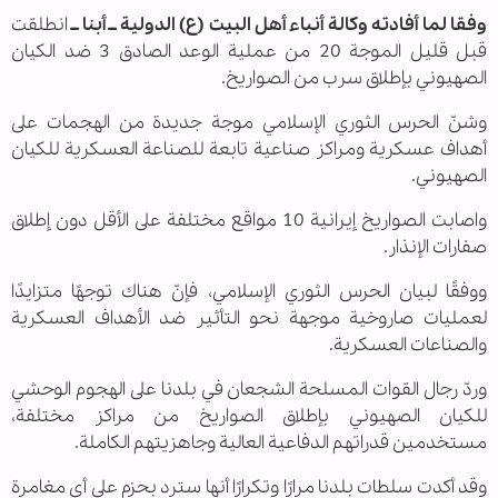
وفقا لما أفادته وكالة أنباء أهل البيت (ع) الدولية ــ أبنا ــ
انطلقت
قبل قليل الموجة 20 من عملية الوعد الصادق 3 ضد الكيان
الصهيوني بإطلاق سرب من الصواريخ.
وشنّ الحرس الثوري الإسلامي موجة جديدة من الهجمات على
أهداف عسكرية ومراكز صناعية تابعة للصناعة العسكرية للكيان
الصهيوني.
واصابت الصواريخ إيرانية 10 مواقع مختلفة على الأقل دون إطلاق
صفارات الإنذار.
ووفقًا لبيان الحرس الثوري الإسلامي، فإنّ هناك توجهًا متزايدًا
لعمليات صاروخية موجهة نحو التأثير ضد الأهداف العسكرية
والصناعات العسكرية.
وردّ رجال القوات المسلحة الشجعان في بلدنا على الهجوم الوحشي
للكيان الصهيوني بإطلاق الصواريخ من مراكز مختلفة،
مستخدمين قدراتهم الدفاعية العالية وجاهزيتهم الكاملة.
وقد أكدت سلطات بلدنا مرارًا وتكرارًا أنها سترد بحزم على أي مغامرة