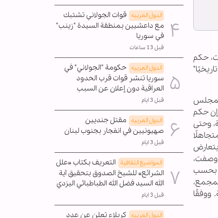
قوات الجولاني تشتبك
الدول العربیه
مع داعشيين بمنطقة السيدة "زينب"
في سوريا
قبل 13 ساعات
ت، حكم
حكومة "الجولاني" في
يخيًا"
الدول العربیه
سوريا تنشر قوات قرب الحدود
العراقية دون إعلان عن السبب
المجلس
قبل 3 ايام
إن حكم
مقتل جنديين
الدول العربیه
ة، وحتى
صهيونيين في انفجار بجنوب لبنان
تجاهلًا
قبل 3 ايام
 يتعارض
 نفسها قد وصفت،
التعريف بكتاب «علل
المواضیع الثقافية
، بحسب
الشرائع» للشيخ الصدوق بتحقيق آية
 الذي ينظم العبادة في المجمع،
الله السيد فضل الله الطباطبائي اليزدي
 ووفقًا
قبل 3 ايام
كربلاء تعلن عن عدد
الدول العربیه