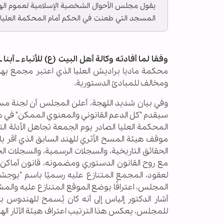
المسجد التي طعنت في الحكم أمام المحكمة العليا.
وفقا لما أفادته وكالة أهل البيت (ع) للأنباء ــ أبنا ـ
محكمة ماديا براديش العليا الذي اعتبر مجمع بهوج
ومخالف للمبادئ الدستورية.
وفي بيان شديد اللهجة، أعلن المجلس أن لجنة مسج
سيقدم "كل الدعم القانوني والمعنوي الممكن" في ه
المحكمة العليا الصادر يوم الجمعة تجاهل الأدلة التا
موقف هيئة المسح الأثري للهند السابق الذي أقر با
الحقائق التاريخية، والسجلات الرسمية، والسجلات الج
لعقود، المجمع المتنازع عليه رسميًا باسم "بوجشا
أشار الدكتور إلياس إلى أنه كان يُسمح للهندوس بأ
للمجلس، يعكس هذا الترتيب اعتراف هيئة الآثار الهند