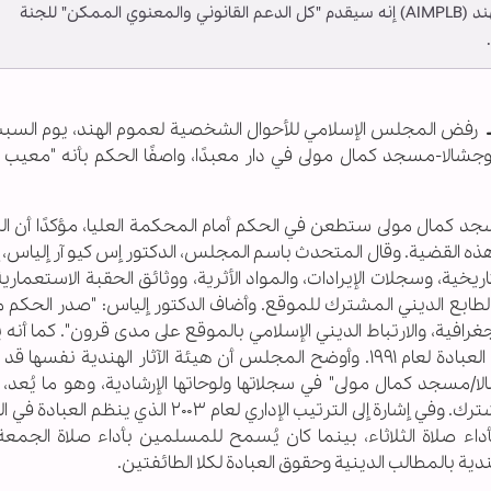
يقول مجلس الأحوال الشخصية الإسلامية لعموم الهند (AIMPLB) إنه سيقدم "كل الدعم القانوني والمعنوي الممكن" للجنة
ـ
رفض المجلس الإسلامي للأحوال الشخصية لعموم الهند، يوم السب
شالا-مسجد كمال مولى في دار معبدًا، واصفًا الحكم بأنه "معيب تار
د كمال مولى ستطعن ​​في الحكم أمام المحكمة العليا، مؤكدًا أن 
ذه القضية. وقال المتحدث باسم المجلس، الدكتور إس كيو آر إلياس، 
ريخية، وسجلات الإيرادات، والمواد الأثرية، ووثائق الحقبة الاستعماري
لطابع الديني المشترك للموقع. وأضاف الدكتور إلياس: "صدر الحكم م
غرافية، والارتباط الديني الإسلامي بالموقع على مدى قرون". كما أنه
مع روح القانون الدستوري ومضمونه، قانون أماكن العبادة لعام ١٩٩١. وأوضح المجلس أن هيئة الآثار الهندية
لا/مسجد كمال مولى" في سجلاتها ولوحاتها الإرشادية، وهو ما يُعد
المجلس، اعترافًا بوضع الموقع المتنازع عليه والمشترك. وفي إشارة إلى الترتيب الإداري لعام ٢٠٠٣
داء صلاة الثلاثاء، بينما كان يُسمح للمسلمين بأداء صلاة الجمعة.
ية بالمطالب الدينية وحقوق العبادة لكلا الطائفتين.