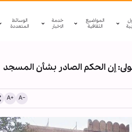
ول
المواضيع
خدمة
الوسائط
بیة
الثقافية
الاخبار
المتعددة
ى: إن الحكم الصادر بشأن المسجد
ليس المال وحده.. ما السب
وراء مغادرة أهم مهندسي 