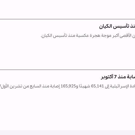
نذ تأسيس الكيان
ـ طوفان الأقصى أكبر موجة هجرة عكسية منذ تأسيس الكيان.
أعلنت الصحة الفلسطينية في غزة، ارتفاع حصيلة ضحايا الإبادة الإسرائيلية إلى 65,141 شهيدًا و165,925 إصابة منذ السابع م