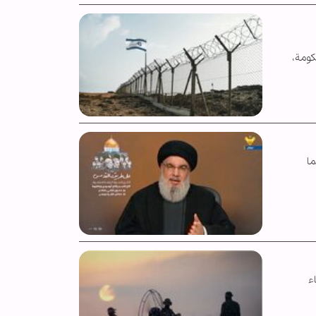
 الحكومة،
ما
اء