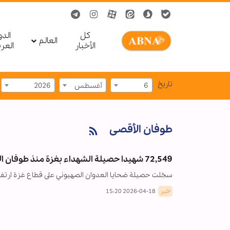
کل
الد
العالم
الأخبار
العر
تاریخ
6
أغسطس
2026
طوفان الأقصى
72,549 شهيدا حصيلة الشهداء بغزة منذ طوفان الأقصى
سجّلت حصيلة ضحايا العدوان الصهيوني على قطاع غزة ارتفاعًا جديدًا، لتصل إلى 72,549 شهيدًا و172,274 إ
خبر
2026-04-18 15:20