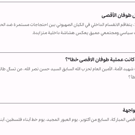
بل طوفان الأقصى
مع مرور عامين على عملية طوفان الأقصى في 7 أكتوبر 2023، يتفاقم الانقسام الداخلي في الكيان الصهيوني بين احتجاجات مستمرة ضد
قطاب سياسي ومجتمعي عميق يعكس هشاشة داخلية متزايدة.
 كانت عملية طوفان الاقصى خطا"؟
 يجب شهيد الأمة، الأمين العام لحزب الله السابق السيد حسن نصر الله، عن تسآل طال
أ ؟
واجهة
ة لمعركة طوفان الأقصى المباركة، السابع من أكتوبر، يوم العبور المجيد، يوم خط أبناء فلسطين، أبن