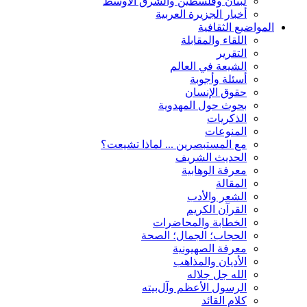
لبنان وفلسطين والشرق الأوسط
أخبار الجزيرة العربية
المواضيع الثقافية
اللقاء والمقابلة
التقریر
الشیعة في العالم
أسئلة وأجوبة
حقوق الإنسان
بحوث حول المهدوية
الذكريات
المنوعات
مع المستبصرین ... لماذا تشیعت؟
الحدیث الشریف
معرفة الوهابية
المقالة
الشعر والأدب
القرآن الکریم
الخطابة والمحاضرات
الحجاب؛ الجمال؛ الصحة
معرفة الصهيونية
الأديان والمذاهب
الله جل جلاله
الرسول الأعظم وآل‌بیته
کلام القائد