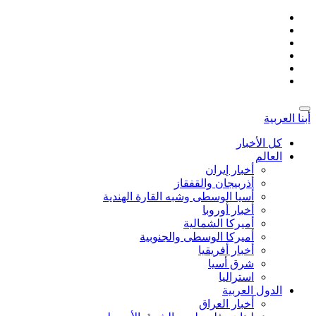
أبنا العربية
کل الأخبار
العالم
أخبار إيران
أذربيجان والقفقاز
أسیا الوسطی وشبه القارة الهندية
أخبار أوروبا
أمیركا الشمالية
أميركا الوسطى والجنوبية
أخبار أفريقيا
شرق أسيا
استراليا
الدول العربیة
أخبار العراق