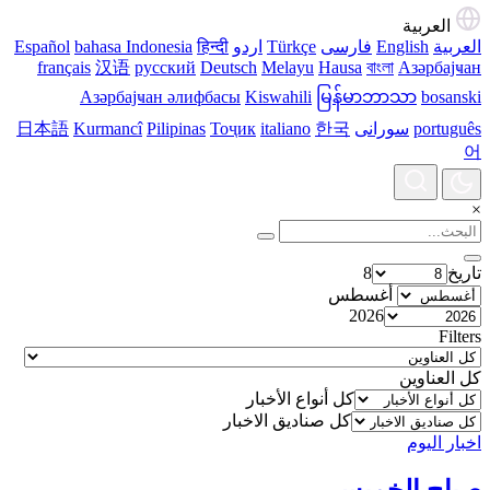
العربية
العربية
English
فارسی
Türkçe
اردو
हिन्दी
bahasa Indonesia
Español
français
汉语
русский
Deutsch
Melayu
Hausa
বাংলা
Азәрбајҹан
Азәрбајҹан әлифбасы
Kiswahili
မြန်မာဘာသာ
bosanski
português
سورانی
한국
italiano
Тоҷик
Pilipinas
Kurmancî
日本語
어
×
تاریخ
8
أغسطس
2026
Filters
كل العناوين
كل أنواع الأخبار
كل صناديق الاخبار
اخبار الیوم
صباح الخميس