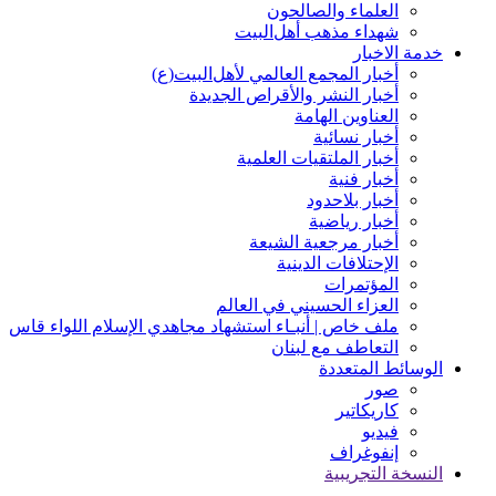
العلماء والصالحون
شهداء مذهب أهل‌‏البیت
خدمة الاخبار
أخبار المجمع العالمي لأهل‌البيت(ع)
أخبار النشر والأقراص الجديدة
العناوين الهامة
أخبار نسائیة
أخبار الملتقيات العلمية
أخبار فنیة
أخبار بلاحدود
أخبار رياضية
أخبار مرجعیة الشیعة
الإحتلافات الدينية
المؤتمرات
العزاء الحسيني في العالم
ملف خاص | أنبـاء استشهاد مجاهدي الإسلام اللواء قاس
التعاطف مع لبنان
الوسائط المتعددة
صور
کاریکاتیر
فیدیو
إنفوغراف
النسخة التجريبية