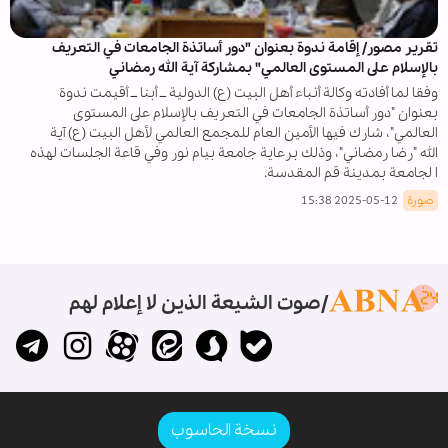
تقرير مصور/ إقامة ندوة بعنوان "دور أساتذة الجامعات في التعريف
بالإسلام على المستوى العالمي" بمشاركة آية الله رمضاني
وفقا لما أفادته وكالة أنباء أهل البيت (ع) الدولية ــ أبنا ــ أقيمت ندوة
بعنوان "دور أساتذة الجامعات في التعريف بالإسلام على المستوى
العالمي"، شارك فيها الأمين العام للمجمع العالمي لأهل البيت (ع) آية
الله "رضا رمضاني"، وذلك برعاية جامعة بيام نور وفي قاعة الجلسات لهذه
ا لجامعة بمدينة قم المقدسة.
صورة
2025-05-12 15:38
صوت الشيعة الذين لا إعلام لهم
نسخة الحاسوب