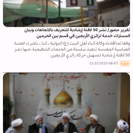
تقرير مصور/ نشر 50 لافتة إرشادية للتعريف بالاتجاهات وبيان
المسارات خدمة لزائري الأربعين في قسم بين الحرمين
وفقا لما أفادته وكالة أنباء أهل البيت (ع) الدولية ــ أبنا ــ باشرت العتبة
العباسية المقدسة تنفيذ سلسلة من الخدمات التنظيمية، منها نشر
50 لافتة إرشادية لتسهيل حركة زائري الأربعين.
صورة
2025-08-07 15:33