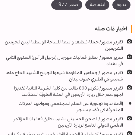
ندوة
انتفاضة
صفر 1977
اخبار ذات صله
تقرير مصور/ حملة تنظيف واسعة للساحة الوسطية لبين الحرمين
الشريفين
تقرير مصور/ انطلاق فعاليات مهرجان (ترتيل الرأس) السنوي الثاني
في بغداد
تقرير مصور / جماهير المقاومة شيعوا الجريح الشّهيد الحاج ماهر
شعيتو في الطيري جنوب لبنان
تقرير مصور/ تكريم 800 طالب من كلية الشرطة الثانية تقديرًا
لجهودهم خلال زيارة الأربعين في العتبة العلويّة المقدّسة
إقامة ندوة توعوية عن السلم المجتمعي ومواجهة الحركات
المنحرفة في قضاء سنجار
تقریر مصور / الصحن الحسيني يشهد انطلاق فعاليات المؤتمر
العلمي الدولي التاسع لزيارة الأربعين
تقرير مصور/ أجواء ليلة الجمعة الأخيرة من شهر صفر في كربلاء