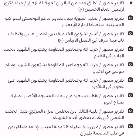
تقرير مصور / انطلاق عدد من الزائرين نحو قبلة الاحرار لإحياء ذكرى
اربعين الامام الحسين (ع)
تقرير مصور / العتبة العلويّة تبدء تقديم الدعم اللوجستي للمواكب
الحسينية استعدادا لزيارة الأربعين
تقرير مصور / قسم الشؤون الخدمية ينهي أعمال غسل وتنظيف
باب قبلة مرقد أبي الفضل العباس (ع)
تقرير مصور / حزب الله وجماهير المقاومة يشيّعون الشّهيد محمد
الهادي في الخيام
تقرير مصور / حزب الله وجماهير المقاومة يشيّعون الشّهيد وسام
موسى في الخيام
تقرير مصور / حزب الله وجماهير المقاومة يشيّعون الشّهيد علي
عطوي في الناقورة
تقریر مصور / لقطات ساحرة من باحات المسجد الأقصى المبارك
صباح اليوم
تقرير مصور / الليلة الثالثة من مجلس العزاء المركزي هيئة الحشد
الشعبي في بغداد بحضور أبناء الشهداء
تقریر مصور / من زيارة سفراء 28 دولة لمبنى الإذاعة والتلفزيون
في قلب العاصمة طهران