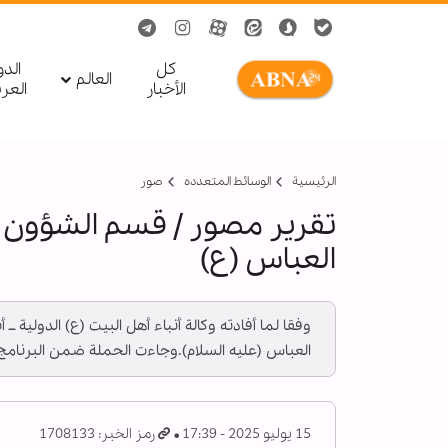
کل
الد
العالم
الأخبار
العر
الرئيسية
الوسائط المتعدده
صور
تقرير مصور / قسم الشؤون ا
العباس (ع)
وفقا لما أفادته وكالة أنباء أهل البيت (ع) الدولي
العباس (عليه السلام).وجاءت الحملة ضمن البرنامج الد
15 يوليو 2025 - 17:39
رمز الخبر: 1708133