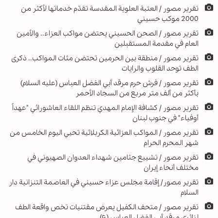
تقرير مصور / العتبة العلوية المقدسة تقدّم خدماتها لأكثر من
2000 موكب حسيني
تقرير مصور / الصحن الحسيني يحتضن مواكب العزاء.. والأمين
العام في مقدمة المستقبلين
تقرير مصور / منطقة بين الحرمين تحتضن مئات المواكب.. ذكرى
الطف توحد القلوب والرايات
تقرير مصور / فرش حرم مرقد أبي الفضل العباس (عليه السلام)
بأكثر من ألف متر مربع من السجاد الأحمر
تقریر مصور / كشافة الإمام المهدي تنظم اللقاء العاشورائي "عهداً
أوفياء" في جنوب لبنان
تقرير مصور / المواكب العزائية الكربلائية تحيي اليوم الخامس من
شهر المحرم الحرام
تقرير مصور / تشييع جثامین شهداء العدوان الصهيوني في
مختلف أنحاء إيران
تقرير مصور/ إقامة مجلس عزاء حسيني في العاصمة التنزانية دار
السلام
تقرير مصور / متحف الكفيل يعرض مقتنيات تخص واقعة الطف
لزائري مرقد أبي الفضل العباس (ع)