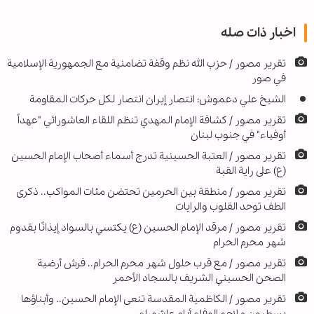
اخبار ذات صله
تقرير مصور / حزب الله نظم وقفة تضامنية مع الجمهورية الإسلامية
في صور
الشيخ علي دعموش: انتصار إيران انتصار لكل ‏حركات المقاومة
تقریر مصور / كشافة الإمام المهدي تنظم اللقاء العاشورائي "عهداً
أوفياء" في جنوب لبنان
تقریر مصور / العتبة الحسينية تدرج أسماء أصحاب الإمام الحسين
(ع) على راية القبة
تقرير مصور / منطقة بين الحرمين تحتضن مئات المواكب.. ذكرى
الطف توحد القلوب والرايات
تقریر مصور / مرقد الإمام الحسين (ع) يكتسي بالسواد إيذانًا بقدوم
شهر محرم الحرام
تقرير مصور / مع قرب حلول شهر محرم الحرام.. فرش أرضية
الصحن الحسيني الشريف بالسجاد الأحمر
تقرير مصور / الكاظمية المقدسة تنعى الإمام الحسين.. وأبناؤها
يسطرون ملاحم الوفاء أيام عاشوراء