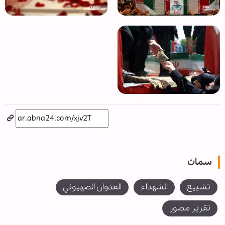
سمات
تشييع
الشهداء
العدوان الصهيوني
تقرير مصور