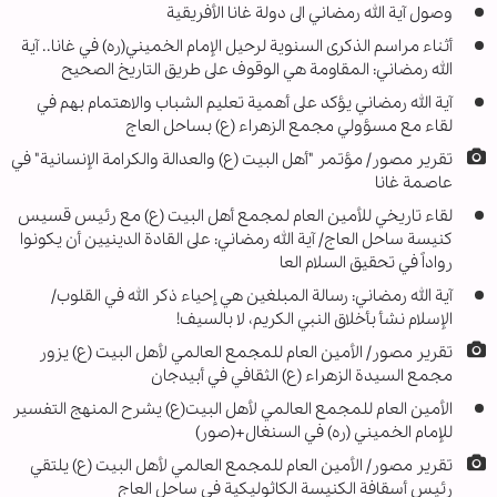
وصول آية الله رمضاني الى دولة غانا الأفريقية
أثناء مراسم الذكرى السنوية لرحيل الإمام الخميني(ره) في غانا.. آية
الله رمضاني: المقاومة هي الوقوف على طريق التاريخ الصحيح
آية الله رمضاني يؤكد على أهمية تعليم الشباب والاهتمام بهم في
لقاء مع مسؤولي مجمع الزهراء (ع) بساحل العاج
تقرير مصور/ مؤتمر "أهل البيت (ع) والعدالة والكرامة الإنسانية" في
عاصمة غانا
لقاء تاريخي للأمين العام لمجمع أهل البيت (ع) مع رئيس قسيس
كنيسة ساحل العاج/ آية الله رمضاني: على القادة الدينيين أن يكونوا
رواداً في تحقيق السلام العا
آية الله رمضاني: رسالة المبلغين هي إحياء ذكر الله في القلوب/
الإسلام نشأ بأخلاق النبي الكريم، لا بالسيف!
تقرير مصور/ الأمين العام للمجمع العالمي لأهل البيت (ع) يزور
مجمع السيدة الزهراء (ع) الثقافي في أبيدجان
الأمين العام للمجمع العالمي لأهل البيت(ع) يشرح المنهج التفسير
للإمام الخميني (ره) في السنغال+(صور)
تقرير مصور/ الأمين العام للمجمع العالمي لأهل البيت (ع) يلتقي
رئيس أسقافة الكنيسة الكاثوليكية في ساحل العاج