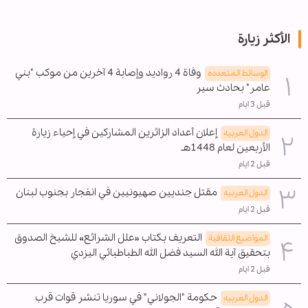
الأكثر زيارة
وفاة 4 رواديد وإصابة 4 آخرين من موكب "بني
الوسائط المتعدده
عامر" بحادث سير
قبل 3 ايام
إعلان أعداد الزائرين المشاركين في إحياء زيارة
الدول العربیه
الأربعين لعام 1448هـ
قبل 2 ايام
مقتل جنديين صهيونيين في انفجار بجنوب لبنان
الدول العربیه
قبل 2 ايام
التعريف بكتاب «علل الشرائع» للشيخ الصدوق
المواضیع الثقافية
بتحقيق آية الله السيد فضل الله الطباطبائي اليزدي
قبل 2 ايام
حكومة "الجولاني" في سوريا تنشر قوات قرب
الدول العربیه