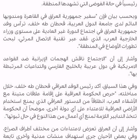
رئيسياً في حالة الفوضى التي تشهدها المنطقة.
وبحسب بيان فإن "سفير جمهورية العراق في القاهرة ومندوبها
الدائم لدى جامعة الدول العربية، قحطان طه خلف، ترأس وفد
جمهورية العراق في اجتماع الدورة غير العادية على مستوى وزراء
الخارجية العرب، الذي عُقد عبر تقنية الاتصال المرئي، لبحث
تطورات الأوضاع في المنطقة".
وأشار إلى أن "الاجتماع ناقش الهجمات الإيرانية ضد القواعد
الامريكية في دول عربية بالخليج الفارسي والتداعيات المرتبطة
بها".
وفي هذا السياق، أكد رئيس الوفد العراقي قحطان طه خلف، خلال
مداخلته، "حرص الحكومة العراقية على إقامة علاقات متينة مع
الأشقاء العرب، انطلاقاً من الدستور العراقي الذي يمنع استخدام
الأراضي العراقية للاعتداء على أي دولة أخرى، موضحاً أن الحكومة
تتخذ التدابير اللازمة لمنع أي أعمال من هذا النوع في حال ثبوتها".
وأشار إلى أن العراق تعرّض لاعتداءات من مختلف أطراف الصراع،
وفي بعض الأحيان جرى استهداف منشآت مدنية وأخرى تابعة