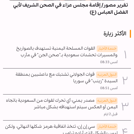
تقرير مصور/ إقامة مجلس عزاء في الصحن الشريف لأبي
الفضل العباس (ع)
الأكثر زيارة
القوات المسلحة اليمنية تستهدف بالصواريخ
خدمة الأخبار
والمسيرات تحشدات سعودية بـ"صحن الجن" في مأرب
أمس 08:33
قوات الجولاني تشتبك مع داعشيين بمنطقة
الدول العربیه
السيدة "زينب" في سوريا
أمس 08:51
مصدر يمني: أي تحرك لقوات من السعودية باتجاه
الدول العربیه
اليمن أو العكس سيتم استهدافه بشكل مباشر
قبل 2 ايام
سي إن إن: تتخذ اتفاقية هرمز شكلها النهائي، ولكن
خدمة الأخبار
ليس بالشكل الذي أراده ترامب