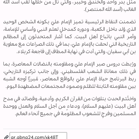
مثل بدر وأحد والخندق وخيبر، والتي نال من خلالها لقب أسد الله
الغالب (أسد الله المنتصر).
تضمنت النقاط الرئيسية تميز الإمام عليّ بكونه الشخص الوحيد
الذي وُلد داخل الكعبة، ودوره كمدخلٍ لعلم النبي وأساسٍ للإمامة،
وأمر النبي باتباع أهل البيت. كما أشار المتحدثون إلى المظالم
التاريخية التي لحقت بالإمام عليّ، بما في ذلك الصراعات مع معاوية
بن أبي سفيان، والتي أدت في نهاية المطاف إلى فاجعة كربلاء.
ورُبطت دروس صبر الإمام عليّ ومقاومته بالنضالات المعاصرة، بما
في ذلك معاناة الشعب الفلسطيني. وإلى جانب تركيزه التاريخي،
ربط البرنامج حياة الإمام عليّ بالواقع المعاصر، مُبرزًا أوجه الشبه
بين مقاومته الثابتة للظلم وصمود المجتمعات المضطهدة اليوم.
واختُتم الحدث بتلاوات من القرآن الكريم، وأدعية، وقصائد في مدح
أهل البيت (عليهم السلام)، ودعاءٍ من أجل السلام والعدل ووحدة
المسلمين وفرجٍ للشعوب المظلومة في جميع أنحاء العالم.