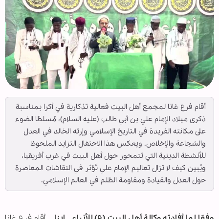
أقام فرع غانا لمجمع أهل البيت فعالية تذكارية في أكرا بمناسبة
ذكرى ميلاد الإمام علي بن أبي طالب (عليه السلام)، مُسلطًا الضوء
على مكانته الفريدة في التاريخ الإسلامي وإرثه الخالد في العدل
والشجاعة والإخلاص. ويعكس هذا الاحتفال التزايد الملحوظ
للأنشطة الدينية التي تتمحور حول أهل البيت في غرب أفريقيا،
ويُبين كيف لا تزال تعاليم الإمام علي تُؤثر في النقاشات المعاصرة
حول العدل والقيادة ومقاومة الظلم في العالم الإسلامي.
وفقا لما أفادته وكالة أهل البيت (ع) للأنباء ــ ابنا ــ
أقام فرع غانا