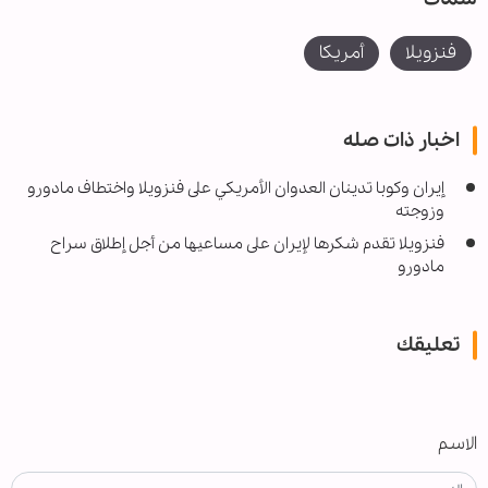
فنزويلا
أمريكا
اخبار ذات صله
إيران وكوبا تدینان العدوان الأمريكي على فنزويلا واختطاف مادورو
وزوجته
فنزويلا تقدم شكرها لإيران على مساعيها من أجل إطلاق سراح
مادورو
تعليقك
الاسم