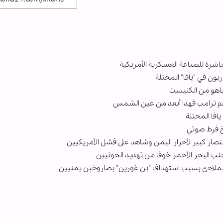
اشرة للصناعة العسكرية الأمريكية
ون في "يافا" المحتلة
ياهو من الكنيست
زعم ترامب فهذا أبعد من عين الشمس
افا المحتلة
خ فرط صوتي
نتصار كبير لأحرار اليمن وشاهد على فشل الأمريكيين
للملاجئ بسبب استهداف "بن غورين" بصاروخين يمنيين