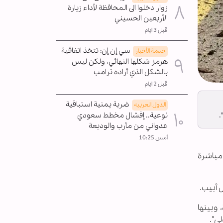
زوار دخلوا الى المحافظة لأداء زيارة
الأربعين الحسيني
قبل 3 ايام
سي إن إن: تتخذ اتفاقية
خدمة الأخبار
هرمز شكلها النهائي، ولكن ليس
بالشكل الذي أراده ترامب
قبل 2 ايام
ضربة يمنية استباقية
الدول العربیه
نوعية.. إفشال مخطط سعودي
.
عدواني من مأرب والوديعة
أمس 10:25
 مباشرة
 أبيب.
وبينها
ي".