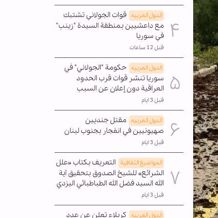
قوات الجولاني تشتبك
الدول العربیه
مع داعشيين بمنطقة السيدة "زينب"
في سوريا
قبل 12 ساعات
حكومة "الجولاني" في
الدول العربیه
سوريا تنشر قوات قرب الحدود
العراقية دون إعلان عن السبب
قبل 3 ايام
مقتل جنديين
الدول العربیه
صهيونيين في انفجار بجنوب لبنان
قبل 3 ايام
التعريف بكتاب «علل
المواضیع الثقافية
الشرائع» للشيخ الصدوق بتحقيق آية
الله السيد فضل الله الطباطبائي اليزدي
قبل 3 ايام
كربلاء تعلن عن عدد
الدول العربیه