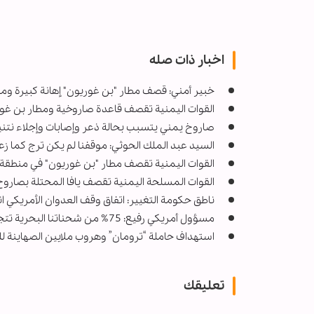
اخبار ذات صله
خبير أمني: قصف مطار "بن غوريون" إهانة كبيرة ومب
القوات اليمنية تقصف قاعدة صاروخية ومطار بن غوري
صاروخ يمني يتسبب بحالة ذعر وإصابات وإجلاء نتن
السيد عبد الملك الحوثي: موقفنا لم يكن ترج كما 
القوات اليمنية تقصف مطار "بن غوريون" في منطقة ي
القوات المسلحة اليمنية تقصف يافا المحتلة بصارو
ناطق حكومة التغيير: اتفاق وقف العدوان الأمريكي ا
مسؤول أمريكي رفيع: 75% من شحناتنا البحرية تتجنب البحر الأحمر خوفا من تهديد الحوثيين
استهداف حاملة “ترومان” وهروب ملايين الصهاينة 
تعليقك