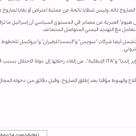
الصاروخ ذاته، وليس شظايا ناتجة عن عملية اعتراض أو بقايا لصاروخ د
هيوم" العبرية عن مصادر في المستوى السياسي أن إسرائيل ما تزال
عامل مع التهديد اليمني المتواصل المتصاعد.
 تشمل أيضا شركات "سويس" و"النمسا للطيران" و"بروكسل للخطوط ال
تروني.
كما أعلنت شركات طيران أخرى، منها "إير يوروبا" و"إير إنديا" و"ITA الإيطالية"، عن إلغاء رحلاتها إلى دولة الاحتل
اع والهبوط مؤقتا بعد إطلاق الصاروخ، وقبل دقائق من دخوله المجال