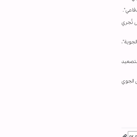
فاعي".
 تُجري
جوية"،
ال بسبب التصعيد
 الجوي