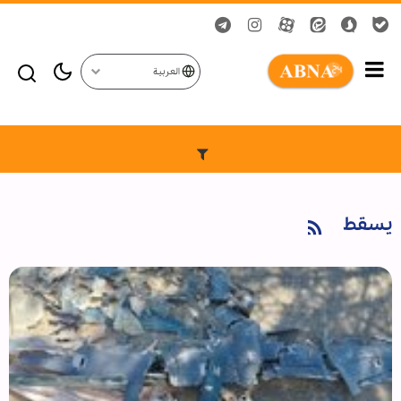
العربية
یسقط