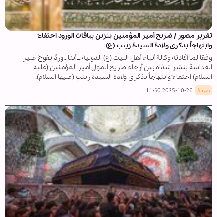
تقریر مصور / ضريح أمير المؤمنين يتزين بباقات الورود احتفاءً
وابتهاجاً بذكرى ولادة السيدة زينب (ع)
وفقا لما أفادته وكالة أنباء أهل البيت (ع) الدولية ــ أبنا ـ وردٌ يفوحُ عبير
القداسة ينشر شذاه بين أرجاء ضريح المولى أمير المؤمنين (عليه
السلام) احتفاءً وابتهاجاً بذكرى ولادة السيدة زينب (عليها السلام).
صورة
2025-10-26 11:50