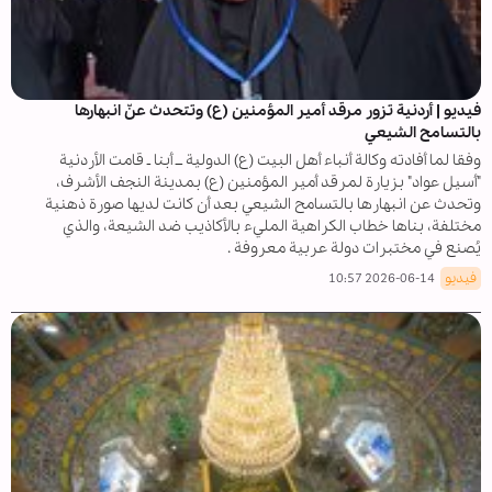
فيديو | أردنية تزور مرقد أمير المؤمنين (ع) وتتحدث عنّ انبهارها
بالتسامح الشيعي
وفقا لما أفادته وكالة أنباء أهل البيت (ع) الدولية ــ أبنا ـ قامت الأردنية
"أسيل عواد" بزيارة لمرقد أمير المؤمنين (ع) بمدينة النجف الأشرف،
وتحدث عن انبهارها بالتسامح الشيعي بعد أن كانت لديها صورة ذهنية
مختلفة، بناها خطاب الكراهية المليء بالأكاذيب ضد الشيعة، والذي
يُصنع في مختبرات دولة عربية معروفة .
فيديو
2026-06-14 10:57