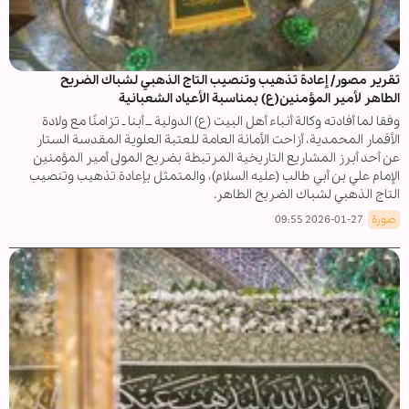
تقرير مصور/ إعادة تذهيب وتنصيب التاج الذهبي لشباك الضريح
الطاهر لأمير المؤمنين(ع) بمناسبة الأعياد الشعبانية
وفقا لما أفادته وكالة أنباء أهل البيت (ع) الدولية ــ أبنا ـ تزامنًا مع ولادة
الأقمار المحمدية، أزاحت الأمانة العامة للعتبة العلوية المقدسة الستار
عن أحد أبرز المشاريع التاريخية المرتبطة بضريح المولى أمير المؤمنين
الإمام علي بن أبي طالب (عليه السلام)، والمتمثل بإعادة تذهيب وتنصيب
التاج الذهبي لشباك الضريح الطاهر.
صورة
2026-01-27 09:55