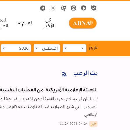
کل
الد
العالم
الأخبار
العر
تاریخ
7
أغسطس
2026
بث الرعب
التعبئة الإعلامية الأمريكية؛ من العمليات النفسية
لا شك أنّ نزع سلاح «حزب الله» كان من الأهداف القديمة لل
الضروس التي شنّها الصهاينة ضد المقاومة بدعم تام من وا
الإعلامي.
خبر
2025-04-24 11:24