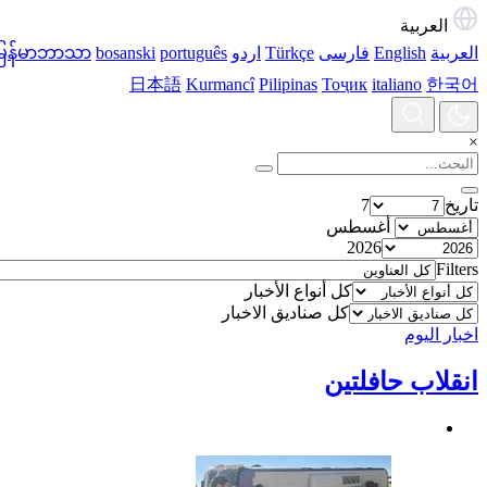
العربية
العربية
English
فارسی
Türkçe
اردو
português
bosanski
မြန်မာဘာသာ
日本語
Kurmancî
Pilipinas
Тоҷик
italiano
한국어
×
تاریخ
7
أغسطس
2026
Filters
كل أنواع الأخبار
كل صناديق الاخبار
اخبار الیوم
انقلاب حافلتين