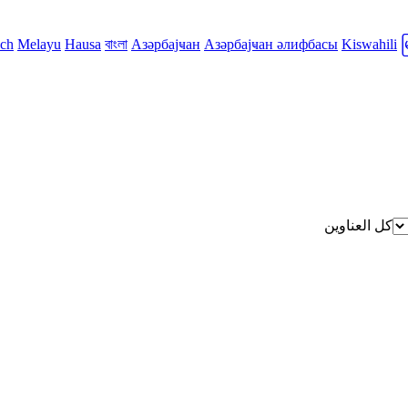
sch
Melayu
Hausa
বাংলা
Азәрбајҹан
Азәрбајҹан әлифбасы
Kiswahili
كل العناوين