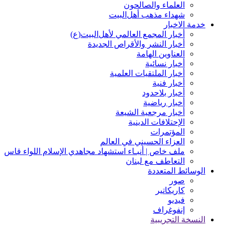
العلماء والصالحون
شهداء مذهب أهل‌‏البیت
خدمة الاخبار
أخبار المجمع العالمي لأهل‌البيت(ع)
أخبار النشر والأقراص الجديدة
العناوين الهامة
أخبار نسائیة
أخبار الملتقيات العلمية
أخبار فنیة
أخبار بلاحدود
أخبار رياضية
أخبار مرجعیة الشیعة
الإحتلافات الدينية
المؤتمرات
العزاء الحسيني في العالم
ملف خاص | أنبـاء استشهاد مجاهدي الإسلام اللواء قاس
التعاطف مع لبنان
الوسائط المتعددة
صور
کاریکاتیر
فیدیو
إنفوغراف
النسخة التجريبية