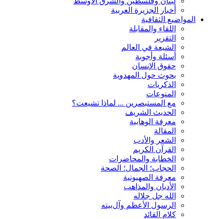
لبنان وفلسطين والشرق الأوسط
أخبار الجزيرة العربية
المواضيع الثقافية
اللقاء والمقابلة
التقریر
الشیعة في العالم
أسئلة وأجوبة
حقوق الإنسان
بحوث حول المهدوية
الذكريات
المنوعات
مع المستبصرین ... لماذا تشیعت؟
الحدیث الشریف
معرفة الوهابية
المقالة
الشعر والأدب
القرآن الکریم
الخطابة والمحاضرات
الحجاب؛ الجمال؛ الصحة
معرفة الصهيونية
الأديان والمذاهب
الله جل جلاله
الرسول الأعظم وآل‌بیته
کلام القائد