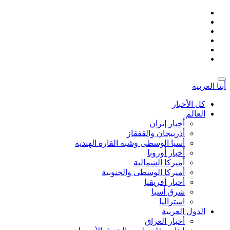
أبنا العربية
کل الأخبار
العالم
أخبار إيران
أذربيجان والقفقاز
أسیا الوسطی وشبه القارة الهندية
أخبار أوروبا
أمیركا الشمالية
أميركا الوسطى والجنوبية
أخبار أفريقيا
شرق أسيا
استراليا
الدول العربیة
أخبار العراق