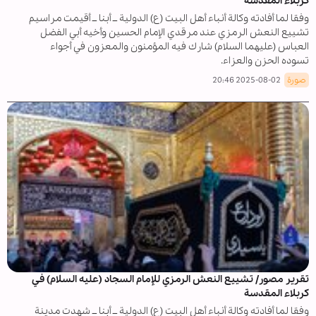
كربلاء المقدسة
وفقا لما أفادته وكالة أنباء أهل البيت (ع) الدولية ــ أبنا ــ أقيمت مراسيم
تشييع النعش الرمزي عند مرقدي الإمام الحسين وأخيه أبي الفضل
العباس (عليهما السلام) شارك فيه المؤمنون والمعزون في أجواء
تسوده الحزن والعزاء.
صورة
2025-08-02 20:46
تقرير مصور/ تشييع النعش الرمزي للإمام السجاد (عليه السلام) في
كربلاء المقدسة
وفقا لما أفادته وكالة أنباء أهل البيت (ع) الدولية ــ أبنا ــ شهدت مدينة