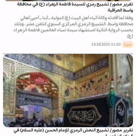
تقرير مصور/ تشييع رمزي للسيدة فاطمة الزهراء (ع) في محافظة
واسط العراقية
وفقا لما أفادته وكالة أنباء أهل البيت (ع) الدولية ــ أبنا ــ أحيى أهالي
محافظة واسط، التشييع الرمزي المركزي السنوي الثامن عشر، وذلك
بحسب الرواية الثانية لاستشهاد سيدة نساء العالمين فاطمة الزهراء
(ع).
صورة
2025-11-02 13:18
تقرير مصور/ تشييع النعش الرمزي للإمام الحسن (عليه السلام) في