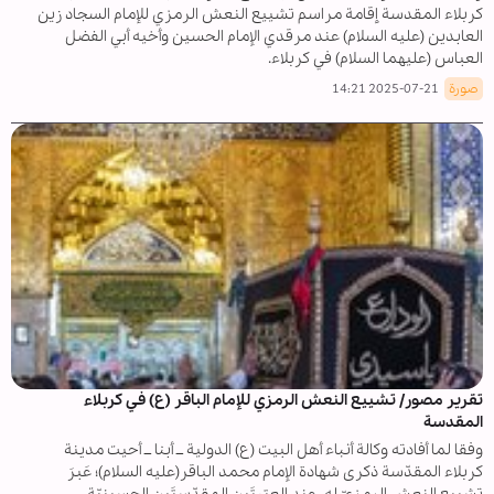
كربلاء المقدسة إقامة مراسم تشييع النعش الرمزي للإمام السجاد زين
العابدين (عليه السلام) عند مرقدي الإمام الحسين وأخيه أبي الفضل
العباس (عليهما السلام) في كربلاء.
صورة
2025-07-21 14:21
تقرير مصور/ تشييع النعش الرمزي للإمام الباقر (ع) في كربلاء
المقدسة
وفقا لما أفادته وكالة أنباء أهل البيت (ع) الدولية ــ أبنا ــ أحيت مدينة
كربلاء المقدّسة ذكرى شهادة الإمام محمد الباقر(عليه السلام)؛ عَبرَ
تشييع النعش الرمزيّ له، عند العتبتَينِ المقدّستَينِ الحسينيّة