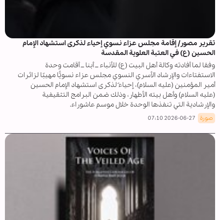
تقرير مصور/ إقامة مجلس عزاء نسوي إحياء لذكرى استشهاد الإمام
الحسين (ع) في العتبة العلوية المقدسة
وفقا لما أفادته وكالة أهل البيت (ع) للأنباء ــ أبنا ــ أقامت وحدة
الاستفتاءات والإرشاد الأسري النسوي مجلس عزاء نسويًّا مهيبًا لزائرات
أمير المؤمنين (عليه السلام)، إحياءً لذكرى استشهاد الإمام الحسين
(عليه السلام) وأهل بيته الأطهار، وذلك ضمن البرامج التثقيفية
والإرشادية التي تنفذها الوحدة خلال موسم عاشوراء.
صورة
2026-06-27 07:10