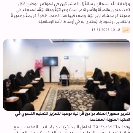
وجّه آية اللّه سبحانيّ رسالةً إلى المشاركين في المؤتمر الوطنيّ الأوّل
تحت عنوان «المرأة والأسرة؛ دراساتٌ وحيانيّةٌ وعقلانيّةٌ» المنعقد في
مدينة كرمانشاه الإيرانيّة، وصف فيها هذا الحدث خطوةً كريمةً وجديرةً
بالتقدير، ونموذجًا يُحتذى به في أوساط الأمّة الإسلاميّة.
خبر
2025-10-18 13:51
تقرير مصور/ انعقاد برامج قرآنية نوعية لتعزيز التعليم النسوي في
العتبة العلويّة المقدّسة
وفقا لما أفادته وكالة أنباء أهل البيت (ع) الدولية ــ أبنا ــ انعقدت برامج
قرآنية نوعية لتعزيز التعليم النسوي في دار القرآن الكريم في العتبة