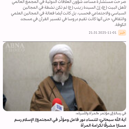
صرحت مستشارة مساعد شؤون العلاقات الدولية في المجمع العالمي
لأهل البيت (ع): إنّ السيدة زينب (ع) لم تكن نشطة في المجالين
السياسي والاجتماعي فحسب، بل كانت أيضا فعالة في المجالين العلمي
والثقافي؛ حتى أنها كانت تقيم دروسا في تفسير القرآن في مسجد
الكوفة.
خبر
2025-11-01 21:31
في رسالةٍ إلى مؤتمر «المرأة والأسرة»؛
آية اللّه سبحانيّ: للنساء دور فاعل ومؤثّر في المجتمع/ الإسلام رسم
مسارًا مشرقًا لكرامة المرأة