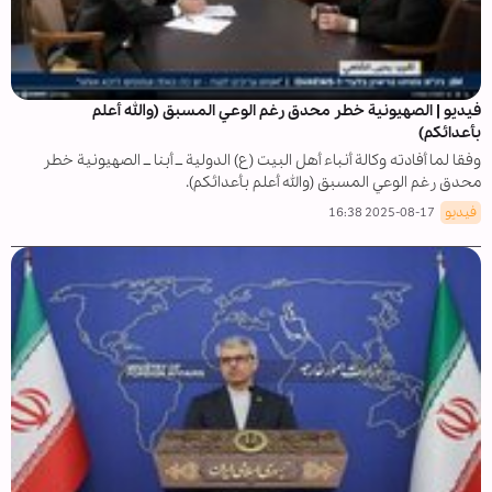
فيديو | الصهيونية خطر محدق رغم الوعي المسبق (والله أعلم
بأعدائكم)
وفقا لما أفادته وكالة أنباء أهل البيت (ع) الدولية ــ أبنا ــ الصهيونية خطر
محدق رغم الوعي المسبق (والله أعلم بأعدائكم).
فيديو
2025-08-17 16:38