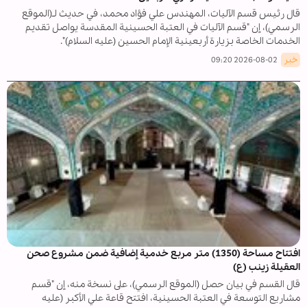
قال رئيس قسم الآليات، المهندس علي فؤاد محمد، في حديث لـ(الموقع
الرسمي)، إن "قسم الآليات في العتبة الحسينية المقدسة يواصل تقديم
الخدمات الخاصة بزيارة أربعينية الإمام الحسين (عليه السلام)".
خبر
2026-08-02 09:20
افتتاح مساحة (1350) متر مربع خدمية إضافية ضمن مشروع صحن
العقيلة زينب (ع)
قال القسم في بيان حصل (الموقع الرسمي)، على نسخة منه، إن "قسم
مشاريع التوسعة في العتبة الحسينية، افتتح قاعة علي الأكبر (عليه