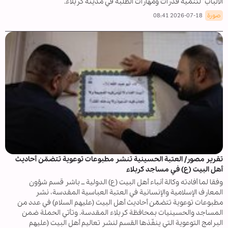
الألباب" لتنمية قدرات ومهارات الطلبة في مدينة كربلاء.
صورة
2026-07-18 08:41
تقرير مصور/ العتبة الحسينية تنشر مطبوعات توعوية تتضمّن أحاديث
أهل البيت (ع) في مساجد كربلاء
وفقا لما أفادته وكالة أنباء أهل البيت (ع) الدولية ــ باشر قسم شؤون
المعارف الإسلامية والإنسانية في العتبة العباسية المقدسة، نشر
مطبوعات توعوية تتضمّن أحاديث أهل البيت (عليهم السلام) في عدد من
المساجد والحسينيات بمحافظة كربلاء المقدسة. وتأتي الحملة ضمن
البرامج التوعوية التي ينفّذها القسم لنشر تعاليم أهل البيت (عليهم