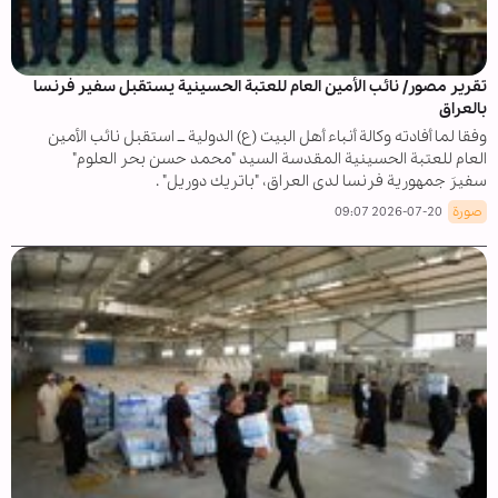
تقرير مصور/ نائب الأمين العام للعتبة الحسينية يستقبل سفير فرنسا
بالعراق
وفقا لما أفادته وكالة أنباء أهل البيت (ع) الدولية ــ استقبل نائب الأمين
العام للعتبة الحسينية المقدسة السيد "محمد حسن بحر العلوم"
سفيرَ جمهورية فرنسا لدى العراق، "باتريك دوريل" .
صورة
2026-07-20 09:07