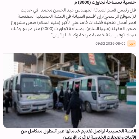
خدمية بمساحة تجاوزت (3000) م
قال رئيس قسم الصيانة المهندس عبد الحسن محمد، في حديث
لـ(الموقع الرسمي)، إن "قسم الصيانة في العتبة الحسينية المقدسة
انجز أعمال تغطية فضاءات قاعة علي الأكبر (عليه السلام) ضمن مشروع
صحن العقيلة (عليها السلام)، بمساحة تجاوزت (3000) متر مربع، وذلك
بهدف توفير بيئة خدمية مريحة وآمنة للزائرين".
خبر
2026-08-02 09:52
العتبة الحسينية تواصل تقديم خدماتها عبر أسطول متكامل من
الآليات والعجلات الخدمية لزائري الأربعين