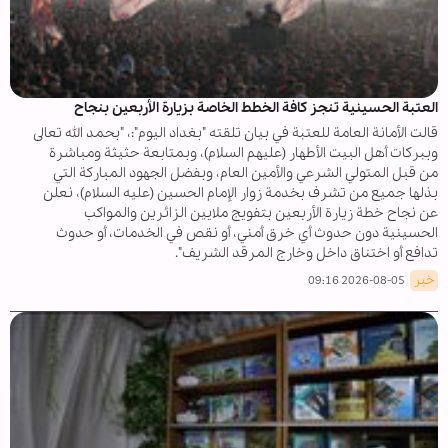
العتبة الحسينية تنجز کافة الخطط الخاصة بزيارة الأربعين بنجاح
قالت الأمانة العامة للعتبة في بيان تلقته "بغداد اليوم":، "بحمد الله تعالى
وببركات أهل البيت الأطهار (عليهم السلام)، وبمتابعة حثيثة ومباشرة
من قبل المتولي الشرعي والأمين العام، وبفضل الجهود المباركة التي
بذلها جميع من تشرف بخدمة زوار الإمام الحسين (عليه السلام)، نعلن
عن نجاح خطة زيارة الأربعين بتفويج ملايين الزائرين والمواكب
الحسينية دون حدوث أي خرق أمني، أو نقص في الخدمات، أو حدوث
تدافع أو اختناق داخل وخارج المرقد الشريف".
خبر
2026-08-05 09:16