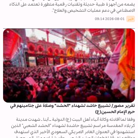
يضمه من أجهزة طبية حديثة وتقنيات رقمية متطورة تعتمد على الذكاء
الاصطناعي في دعم عمليات التشخيص والعلاج".
خبر
2026-08-01 09:14
تقرير مصور/ تشييع حاشد لشهداء "الحشد" وصلاة على جثامينهم في
حرم الإمام الحسين(ع)
وفقا لما أفادته وكالة أنباء أهل البيت (ع) الدولية ــ أبنا ـ شهدت مدينة
كربلاء المقدسة مراسم تشييع حاشدة لشهداء "الحشد الشعبي" الذين
استشهدوا في العدوان الغادر الامريكي السعودي الأخير الذي استهدف