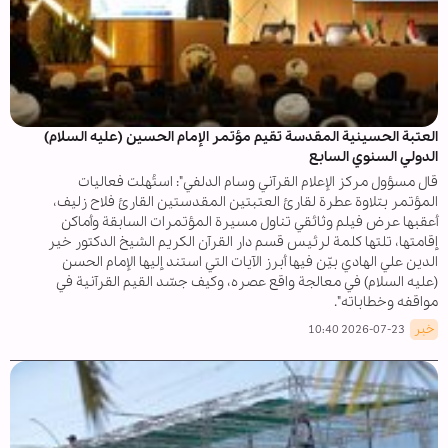
العتبة الحسينية المقدسة تقيم مؤتمر الإمام الحسين (عليه السلام)
الدولي السنوي السابع
قال مسؤول مركز الإعلام القرآني وسام الدلفي": استُهلت فعاليات
المؤتمر بتلاوة عطرة لقارئ العتبتين المقدستين القارئ فلاح زليف،
أعقبها عرض فيلم وثائقي تناول مسيرة المؤتمرات السابقة وأماكن
إقامتها، تلتها كلمة لرئيس قسم دار القرآن الكريم الشيخ الدكتور خير
الدين علي الهادي بيّن فيها أبرز الآيات التي استند إليها الإمام الحسن
(عليه السلام) في معالجة واقع عصره، وكيف جسّد القيم القرآنية في
مواقفه وخطاباته".
خبر
2026-07-23 10:40