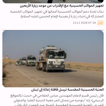
تجهيز المواكب الحسینیة مع الإقتراب من موعد زیارة الأربعین
بدأت لجنة دعم المواكب الحسينية أعمالها في تجهيز المواكب الخدمية
المشاركة في إحياء زيارة أربعينية الإمام الحسين (عليه السلام).
خبر
2026-07-19 15:11
العتبة الحسينية المقدسة ترسل قافلة إغاثة إلى لبنان
قال رئيس قسم الاعلام المهندس عباس الخفاجي في حديث لـ(الموقع
الرسمي)، إنه "بتوجيه من ممثل المرجعية الدينية العليا، والمتولي
الشرعي للعتبة الحسينية المقدسة، الشيخ عبد المهدي الكربلائي،