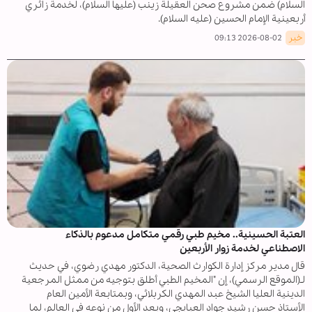
السلام) ضمن مشروع صحن العقيلة زينب (عليها السلام)، لخدمة زائري
أربعينية الإمام الحسين (عليه السلام).
خبر
2026-08-02 09:13
العتبة الحسينية.. مخيم طبي رقمي متكامل مدعوم بالذكاء
الاصطناعي لخدمة زوار الأربعين
قال مدير مركز إدارة الكوارث الصحية، الدكتور مهدي رضوي، في حديث
لـ(الموقع الرسمي)، إن "المخيم الطبي أطلق بتوجيه من ممثل المرجعية
الدينية العليا الشيخ عبد المهدي الكربلائي، وبمتابعة الأمين العام
الأستاذ حسن رشيد جواد العبايجي، ويعد الأول من نوعه في العالم، لما