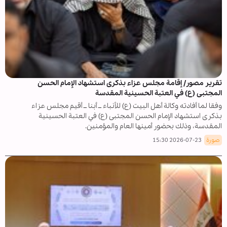
تقرير مصور/ إقامة مجلس عزاء بذكرى استشهاد الإمام الحسن
المجتبى (ع) في العتبة الحسينية المقدسة
وفقا لما أفادته وكالة أهل البيت (ع) للأنباء ــ أبنا ــ أقيم مجلس عزاء
بذكرى استشهاد الإمام الحسن المجتبى (ع) في العتبة الحسينية
المقدسة، وذلك بحضور أمينها العام والمؤمنين.
صورة
2026-07-23 15:30