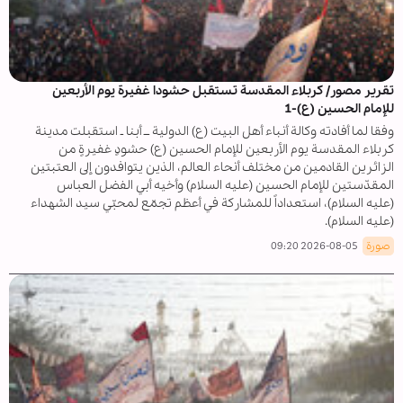
تقرير مصور/ كربلاء المقدسة تستقبل حشودا غفيرة يوم الأربعين
للإمام الحسين (ع)-1
وفقا لما أفادته وكالة أنباء أهل البيت (ع) الدولية ــ أبنا ـ استقبلت مدينة
كربلاء المقدسة يوم الأربعين للإمام الحسين (ع) حشودٍ غفيرةٍ من
الزائرين القادمين من مختلف أنحاء العالم، الذين يتوافدون إلى العتبتين
المقدّستين للإمام الحسين (عليه السلام) وأخيه أبي الفضل العباس
(عليه السلام)، استعداداً للمشاركة في أعظم تجمّع لمحبّي سيد الشهداء
(عليه السلام).
صورة
2026-08-05 09:20