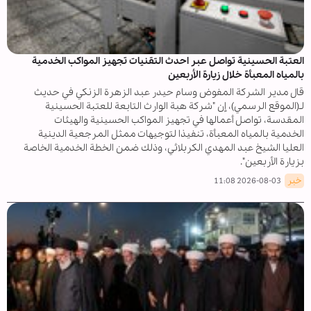
العتبة الحسينية تواصل عبر احدث التقنيات تجهيز المواكب الخدمية
بالمياه المعبأة خلال زيارة الأربعين
قال مدير الشركة المفوض وسام حيدر عبد الزهرة الزنكي في حديث
لـ(الموقع الرسمي)، إن "شركة هبة الوارث التابعة للعتبة الحسينية
المقدسة، تواصل أعمالها في تجهيز المواكب الحسينية والهيئات
الخدمية بالمياه المعبأة، تنفيذا لتوجيهات ممثل المرجعية الدينية
العليا الشيخ عبد المهدي الكربلائي، وذلك ضمن الخطة الخدمية الخاصة
بزيارة الأربعين".
خبر
2026-08-03 11:08