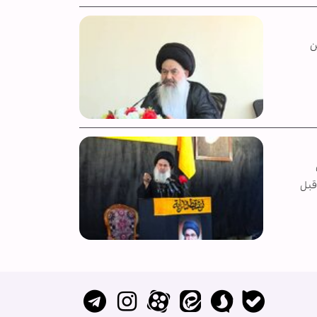
ن
قبل