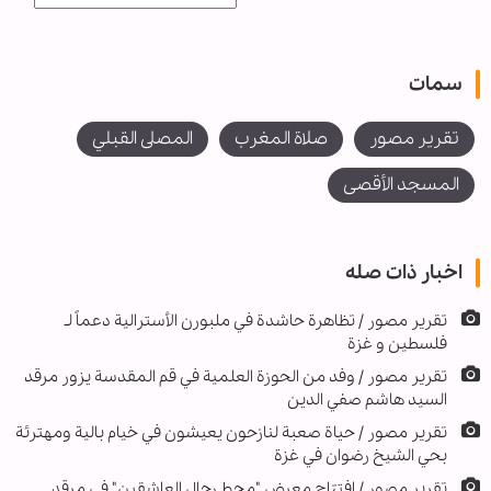
سمات
تقرير مصور
صلاة المغرب
المصلى القبلي
المسجد الأقصى
اخبار ذات صله
تقرير مصور / تظاهرة حاشدة في ملبورن الأسترالية دعماً لـ
فلسطين و غزة
تقریر مصور / وفد من الحوزة العلمية في قم المقدسة يزور مرقد
السيد هاشم صفي الدين
تقریر مصور / حیاة صعبة لنازحون يعيشون في خيام بالية ومهترئة
بحي الشيخ رضوان في غزة
تقرير مصور / افتتاح معرض "محط رحال العاشقين" في مرقد