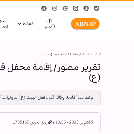
کل
الد
العالم
الأخبار
العر
الرئيسية
الوسائط المتعدده
صور
تقرير مصور/ إقامة محفل قرآ
(ع)
وفقا لما أفادته وكالة أنباء أهل البيت (ع) الدولية ــ
5 أكتوبر 2025 - 13:55
رمز الخبر: 1735165