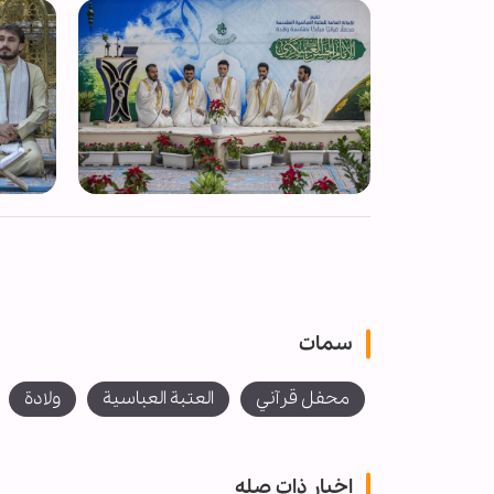
سمات
محفل قرآني
العتبة العباسية
ولادة
اخبار ذات صله