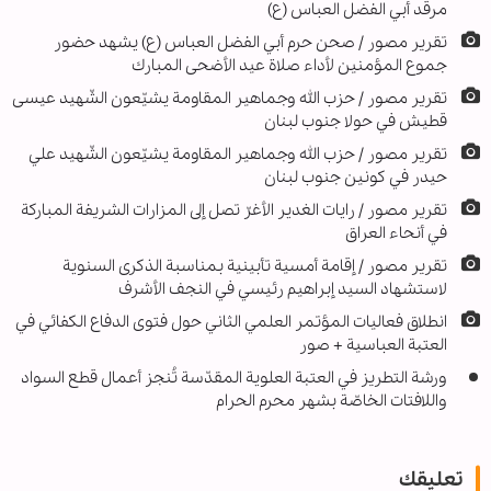
مرقد أبي الفضل العباس (ع)
تقریر مصور / صحن حرم أبي الفضل العباس (ع) یشهد حضور
جموع المؤمنين لأداء صلاة عيد الأضحى المبارك
تقریر مصور / حزب الله وجماهير المقاومة يشيّعون الشّهيد عيسى
قطيش في حولا جنوب لبنان
تقرير مصور / حزب الله وجماهير المقاومة يشيّعون الشّهيد علي
حيدر في كونين جنوب لبنان
تقرير مصور / رايات الغدير الأغرّ تصل إلى المزارات الشريفة المباركة
في أنحاء العراق
تقرير مصور / إقامة أمسية تأبينية بمناسبة الذكرى السنوية
لاستشهاد السيد إبراهيم رئيسي في النجف الأشرف
انطلاق فعاليات المؤتمر العلمي الثاني حول فتوى الدفاع الكفائي في
العتبة العباسية + صور
ورشة التطريز في العتبة العلوية المقدّسة تُنجز أعمال قطع السواد
واللافتات الخاصّة بشهر محرم الحرام
تعليقك