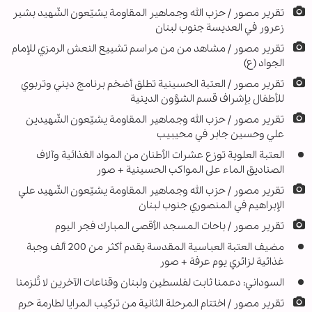
تقرير مصور / حزب الله وجماهير المقاومة يشيّعون الشّهيد بشير
زعرور في العديسة جنوب لبنان
تقرير مصور / مشاهد من من مراسم تشييع النعش الرمزي للإمام
الجواد (ع)
تقریر مصور / العتبة الحسينية تطلق أضخم برنامج ديني وتربوي
للأطفال بإشراف قسم الشؤون الدينية
تقریر مصور / حزب الله وجماهير المقاومة يشيّعون الشّهيدين
علي وحسين جابر في محيبيب
العتبة العلوية توزع عشرات الأطنان من المواد الغذائية وآلاف
الصناديق الماء على المواكب الحسينية + صور
تقریر مصور / حزب الله وجماهير المقاومة يشيّعون الشّهيد علي
الإبراهيم في المنصوري جنوب لبنان
تقرير مصور / باحات المسجد الأقصى المبارك فجر اليوم
مضيف العتبة العباسية المقدسة يقدم أكثر من 200 ألف وجبة
غذائية لزائري يوم عرفة + صور
السوداني: دعمنا ثابت لفلسطين ولبنان وقناعات الآخرين لا تُلزمنا
تقرير مصور / اختتام المرحلة الثانية من تركيب المرايا لطارمة حرم