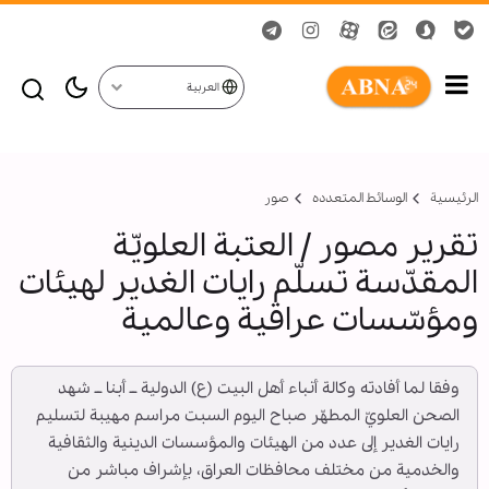
العربية
الرئيسية
الوسائط المتعدده
صور
تقرير مصور / العتبة العلويّة
المقدّسة تسلّم رايات الغدير لهيئات
ومؤسّسات عراقية وعالمية
وفقا لما أفادته وكالة أنباء أهل البيت (ع) الدولية ــ أبنا ــ شهد
الصحن العلويّ المطهّر صباح اليوم السبت مراسم مهيبة لتسليم
رايات الغدير إلى عدد من الهيئات والمؤسسات الدينية والثقافية
والخدمية من مختلف محافظات العراق، بإشراف مباشر من