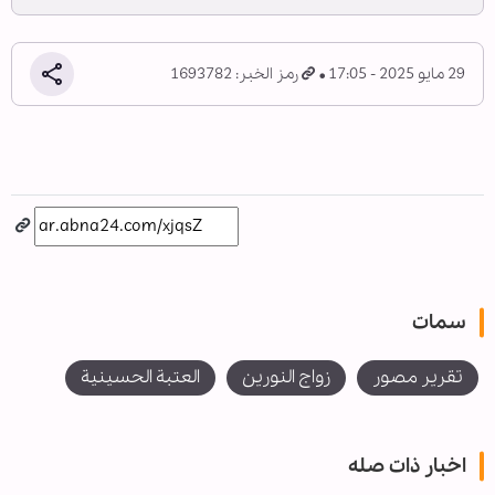
29 مايو 2025 - 17:05
رمز الخبر: 1693782
سمات
تقرير مصور
زواج النورين
العتبة الحسينية
اخبار ذات صله