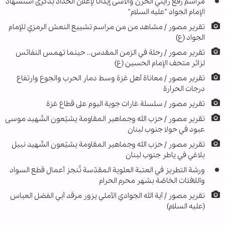
مراسم رفع رايتي الحزن والأسى إيذاناً لإعلان الحداد بذكرى استشهاد
الإمام الجواد "عليه السلام"
تقرير مصور / مشاهد من من مراسم تشييع النعش الرمزي للإمام
الجواد (ع)
تقرير مصور / رحلة في الزمن المقدس.. حينما تهمس النفائس
لزائر متحف الإمام الحسين (ع)
تقرير مصور / معاناة أهل غزة وسط دمار الحرب والجوع وارتفاع
درجات الحرارة
تقرير مصور / سلسلة غارات جوية اليوم على قطاع غزة
تقرير مصور / حزب الله وجماهير المقاومة يشيّعون الشّهيد موسى
عبود في حولا جنوب لبنان
تقرير مصور / حزب الله وجماهير المقاومة يشيّعون الشّهيد نبيل
بلاغي في ياطر جنوب لبنان
ورشة التطريز في العتبة العلوية المقدّسة تُنجز أعمال قطع السواد
واللافتات الخاصّة بشهر محرم الحرام
تقرير مصور / آية الله الجوادي الآملي يزور مرقد أبي الفضل العباس
(عليه السلام)