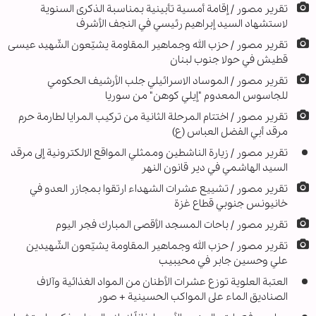
تقرير مصور / إقامة أمسية تأبينية بمناسبة الذكرى السنوية
لاستشهاد السيد إبراهيم رئيسي في النجف الأشرف
تقریر مصور / حزب الله وجماهير المقاومة يشيّعون الشّهيد عيسى
قطيش في حولا جنوب لبنان
تقرير مصور / الموساد الاسرائيلي جلب الأرشيف الحكومي
للجاسوس المعدوم "إيلي كوهن" من سوريا
تقرير مصور / اختتام المرحلة الثانية من تركيب المرايا لطارمة حرم
مرقد أبي الفضل العباس (ع)
تقرير مصور / زيارة الناشطين وممثلي المواقع الالكترونية إلى مرقد
السيد الهاشمي في دير قانون النهر
تقرير مصور / تشييع عشرات الشهداء ارتقوا بمجازر العدو في
خانيونس جنوبي قطاع غزة
تقرير مصور / باحات المسجد الأقصى المبارك فجر اليوم
تقریر مصور / حزب الله وجماهير المقاومة يشيّعون الشّهيدين
علي وحسين جابر في محيبيب
العتبة العلوية توزع عشرات الأطنان من المواد الغذائية وآلاف
الصناديق الماء على المواكب الحسينية + صور