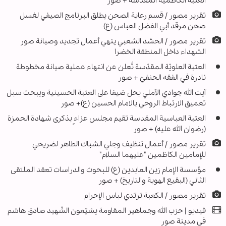
العتبة الكاظمية المقدسة + صور
تقرير مصور / قسم رعاية الصحن يطلق البرنامج الصيفي لغسل
صحن مرقد أبي الفضل العباس (ع)
تقرير مصور / الحشد الشعبي ينهي أعمال تجديد وصيانة صور
الشهداء داخل المنطقة الخضرا
العتبة العلويّة المقدّسة تُعلن عن انتهاء عملية صيانة مخطوطة
نادرة في الفقه الحنفيّ + صور
آیت الله جوادي الآملي يحل ضيفا على العتبة الحسينية ويبحث سبل
تعميق الارتباط الروحي بالامام الحسين (ع)+ صور
العتبة العباسية المقدسة تقيم مجلس عزاءٍ بذكرى شهادة الحمزة
(رضوان الله عليه) + صور
تقرير مصور / أعمال تنظيف وجلي الشباك الطاهر لضريحي
للإمامين الكاظمين "عليهما السلام"
مؤسسة الإمام زين العابدين (ع) للبحوث والدراسات تعقد الملتقى
الثاني (البقيع الهوية والتاريخ) + صور
تقریر مصور / الكعبة ترتدي لباس الإحرام
فيديو | حزب الله وجماهير المقاومة يشيّعون الشّهيد صادق هاشم
في مدينة صور