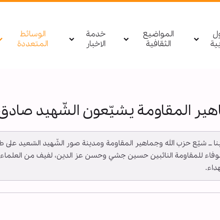
ول
المواضيع
خدمة
الوسائط
بیة
الثقافية
الاخبار
المتعددة
اهير المقاومة يشيّعون الشّهيد صاد
ة ــ أبنا ــ شيّع حزب الله وجماهير المقاومة ومدينة صور الشّهيد السّعي
اء للمقاومة النائبين حسين جشي وحسن عز الدين، لفيف من العلماء، شخص
داء.