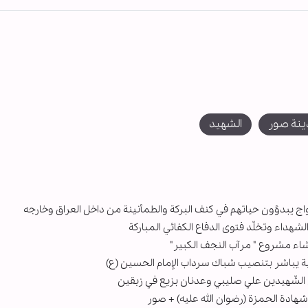
نة صور
الشهيد
واج يبدؤون حياتهم في كنف البركة والطمأنينة من داخل العراق وخارجه
لشهداء وتخلّد فتوى الدفاع الكفائي المباركة
شاء مشروع " مرآب النجف الكبير"
ية يباشر بتنصيب شباك سرداب الإمام الحسين (ع)
 الشّهيدين علي صليبي وعدنان بزيع في زبقين
هادة الحمزة (رضوان الله عليه) + صور