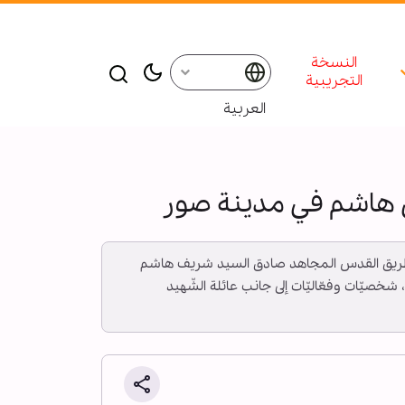
النسخة
التجريبية
العربية
ق هاشم في مدينة صور
د على طريق القدس المجاهد صادق السيد شريف هاشم
يّات وفعّاليّات إلى جانب عائلة الشّهيد