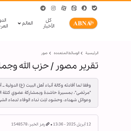
کل
الد
العالم
الأخبار
العر
الرئيسية
الوسائط المتعدده
صور
تقرير مصور / حزب الله وجم
وفقا لما أفادته وكالة أنباء أهل البيت (ع) الدولي
"مرتضى"، بمسيرة حاشدة وبمشاركة عضوي كتلة الوف
وعوائل شهداء، وحشود لبّت نداء الوفاء لدماء الشه
12 أبريل 2025 - 13:36
رمز الخبر: 1548578