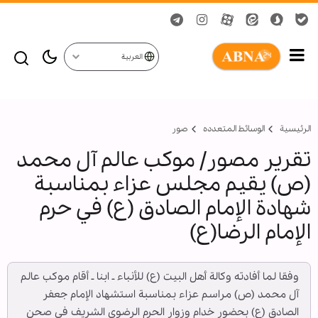
العربية
الرئيسية
الوسائط المتعدده
صور
تقرير مصور/ موکب عالم آل محمد
(ص) يقيم مجلس عزاء بمناسبة
شهادة الإمام الصادق (ع) في حرم
الإمام الرضا(ع)
وفقا لما أفادته وكالة أهل البيت (ع) للأنباء ـ ابنا ـ أقام موکب عالم
آل محمد (ص) مراسم عزاء بمناسبة استشهاد الإمام جعفر
الصادق (ع) بحضور خدام وزوار الحرم الرضوي الشریف في صحن