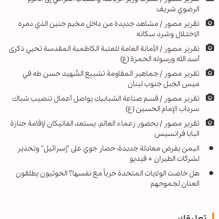
الرضوي شریف
تقریر مصور / مشاهد جديدة من داخل مخيم جنين الذي دمره
الاحتـلال وشرد سكانه
تقرير مصور / الأمانة العامة للعتبة الكاظمية المقدسة تحيي ذكرى
أسد الله ورسوله الحمزة (ع)
تقریر مصور / جماهير المقاومة تشییع الشّهيد حسن طه في
ميس الجبل جنوب لبنان
تقرير مصور / قسم صناعة الشبابيك يواصل أعمال تنصيب شباك
سرداب الإمام الحسين (ع)
تقرير مصور / بحضور زعماء العالم، يستعد الفاتيكان لإقامة جنازة
البابا فرانسيس
اليمن يفرض معادلة جديدة: حصار جوي على "إسرائيل" وتحذير
لشركات الطيران + فيديو
‏هل خاضت الولايات المتحدة حرباً مع نفسها؟ الحوثيون يطلقون
العنان لجموحهم
تعليقك