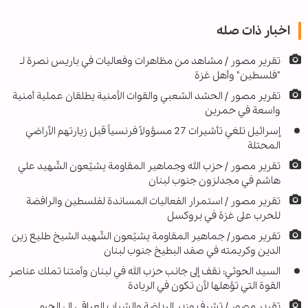
اخبار ذات صله
تقریر مصور / مشاهد من مظاهرات وفعاليات في باريس نصرة لـ
"فلسطين" وأهل غزة
تقرير مصور / الحشد الشعبي والقوات الأمنية يطلقان عملية أمنية
واسعة في حمرين
إسرائيل تلغي تأشيرات 27 مسؤولاً فرنسياً قبل زيارتهم الأراضي
المحتلة
تقرير مصور / حزب الله وجماهير المقاومة يشيّعون الشّهيد علي
هاشم في مجدلزون جنوب لبنان
تقرير مصور / استمرار الفعاليات المساندة لفلسطين والرافضة
للحرب على غزة في بروكسل
تقریر مصور/ جماهير المقاومة يشيّعون الشّهيد الشيخ طليع زين
الدين وكريمته في صفد البطيخ جنوب لبنان
السيد الحوثي: نقف إلى جانب حزب الله في لبنان وأمتنا تملك عناصر
القوة التي تؤهلها لأن تكون في الريادة
تقریر مصور / تشرف وزير الرياضة والشباب العراقي إلى الحرم