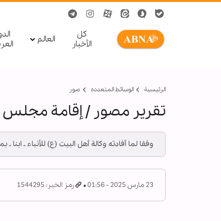
کل
الد
العالم
الأخبار
العر
الرئيسية
الوسائط المتعدده
صور
تقریر مصور / إقامة مجلس ع
وفقا لما أفادته وكالة أهل البيت (ع) للأنباء ـ ابنا
23 مارس 2025 - 01:56
رمز الخبر: 1544295