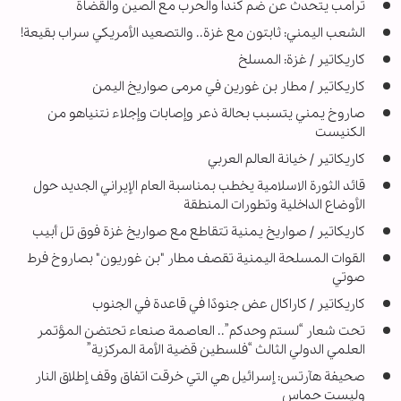
ترامب يتحدث عن ضم كندا والحرب مع الصين والقضاة
الشعب اليمني: ثابتون مع غزة.. والتصعيد الأمريكي سراب بقيعة!
كاريكاتير / غزة: المسلخ
کاریکاتیر / مطار بن غورين في مرمى صواريخ اليمن
صاروخ يمني يتسبب بحالة ذعر وإصابات وإجلاء نتنياهو من
الكنيست
كاريكاتير / خيانة العالم العربي
قائد الثورة الاسلامية يخطب بمناسبة العام الإيراني الجديد حول
الأوضاع الداخلية وتطورات المنطقة
کاریکاتیر / صواريخ يمنية تتقاطع مع صواريخ غزة فوق تل أبيب
القوات المسلحة اليمنية تقصف مطار "بن غوريون" بصاروخ فرط
صوتي
كاريكاتير / كاراكال عض جنودًا في قاعدة في الجنوب
تحت شعار “لستم وحدكم”.. العاصمة صنعاء تحتضن المؤتمر
العلمي الدولي الثالث “فلسطين قضية الأمة المركزية”
صحيفة هآرتس: إسرائيل هي التي خرقت اتفاق وقف إطلاق النار
وليست حماس