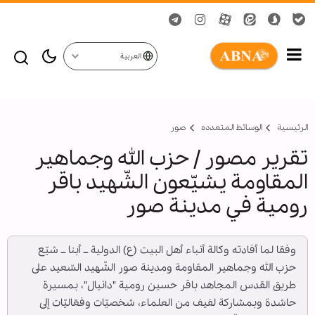
العربية
الرئيسية
الوسائط المتعدده
صور
تقرير مصور / حزب الله وجماهير
المقاومة يشيّعون الشّهيد باقر
رومية في مدينة صور
وفقا لما أفادته وكالة أنباء أهل البيت (ع) الدولية ــ أبنا ــ شيّع
حزب الله وجماهير المقاومة ومدينة صور الشّهيد السّعيد على
طريق القدس المجاهد باقر حسين رومية "دانيال"، بمسيرة
حاشدة وبمشاركة لفيف من العلماء، شخصيّات وفعّاليّات إلى