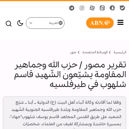
العربية
الرئيسية
الوسائط المتعدده
صور
تقرير مصور / حزب الله وجماهير
المقاومة يشيّعون الشّهيد قاسم
شلهوب في طيرفلسيه
وفقا لما أفادته وكالة أنباء أهل البيت (ع) الدولية ــ أبنا ــ شيّع
حزب الله وجماهير المقاومة وبلدة طيرفلسيه الجنوبية الشّهيد
السّعيد على طريق القدس المجاهد قاسم يوسف شلهوب"جهاد"،
بمسيرة حاشدة وبمشاركة لفيف من العلماء، شخصيّات