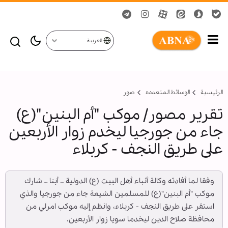
العربية
الرئيسية
الوسائط المتعدده
صور
تقرير مصور/ موكب "أم البنين"(ع)
جاء من جورجيا ليخدم زوار الأربعين
على طريق النجف - كربلاء
وفقا لما أفادته وكالة أنباء أهل البيت (ع) الدولية ــ أبنا ــ شارك
موكب "أم البنين"(ع) للمسلمين الشيعة جاء من جورجيا والذي
استقر على طريق النجف - كربلاء، وانظم إليه موكب امرلي من
محافظة صلاح الدين ليخدما سويا زوار الأربعين.