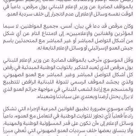
بالمواقف الصادرة عن وزير الإعلام اللبناني بول مرقص‌‎، داعياً في
الوقت نفسه وسائل الإعلام إلى عدم الانجرار إلى خلف سردية العدو.
وكان مرقص قد دعا في بيان، أمس، «جميع المواطنين، لا سيما
المؤثرين والفنانين والإعلاميين»، إلى الامتناع التام عن أي شكل
من أشكال التواصل المباشر أو غير المباشر مع المتحدثين باسم
جيش العدو الإسرائيلي أو وسائل الإعلام التابعة له.
وقل الموسوي «‎نُرحّب بالمواقف الصادرة عن وزير الإعلام اللبناني
بول مرقص الذي يُعيد التذكير ‏بالثوابت الوطنية المبدئية في رفض
كل أشكال التواصل المباشر وغير المباشر مع العدو ‏الصهيوني،
والذي يجسِّد الموقف الرسمي للدولة اللبنانية الرافض للتطبيع
والمنسجم مع ‏إرادة الشعب اللبناني في مواجهة جرائم العدو الذي
لا يزال يحتل أرضنا ويعتدي على ‏سيادتنا وشعبنا‎.»‎
وأكد موسوي «‎ضرورة تطبيق القوانين المرعية الإجراء التي تشكل
‏رادعاً فعلياً لأي تجاوز للثوابت الوطنية في التعامل مع العدو»، داعياً
وسائل الإعلام إلى «‏أن تكون على قدر المسؤولية الوطنية والمهنية،
وألا ينساق بعضها خلف سرديات العدو ‏الصهيوني التي تُعطي مبرراً