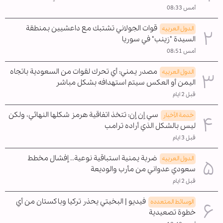
أمس 08:33
قوات الجولاني تشتبك مع داعشيين بمنطقة
الدول العربیه
السيدة "زينب" في سوريا
أمس 08:51
مصدر يمني: أي تحرك لقوات من السعودية باتجاه
الدول العربیه
اليمن أو العكس سيتم استهدافه بشكل مباشر
قبل 2 ايام
سي إن إن: تتخذ اتفاقية هرمز شكلها النهائي، ولكن
خدمة الأخبار
ليس بالشكل الذي أراده ترامب
قبل 3 ايام
ضربة يمنية استباقية نوعية.. إفشال مخطط
الدول العربیه
سعودي عدواني من مأرب والوديعة
قبل 2 ايام
فيديو | البخيتي يحذر تركيا وباكستان من أي
الوسائط المتعدده
خطوة تصعيدية