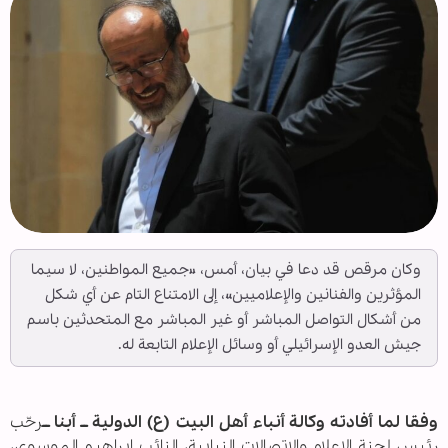
وكان مرقص قد دعا في بيان، أمس، «جميع المواطنين، لا سيما
المؤثرين والفنانين والإعلاميين»، إلى الامتناع التام عن أي شكل
من أشكال التواصل المباشر أو غير المباشر مع المتحدثين باسم
جيش العدو الإسرائيلي أو وسائل الإعلام التابعة له.
وفقا لما أفادته وكالة أنباء أهل البيت (ع) الدولية ــ أبنا ــ
رحّب
رئيس لجنة الإعلام والاتصالات النيابية، النائب إبراهيم ‏الموسوي،