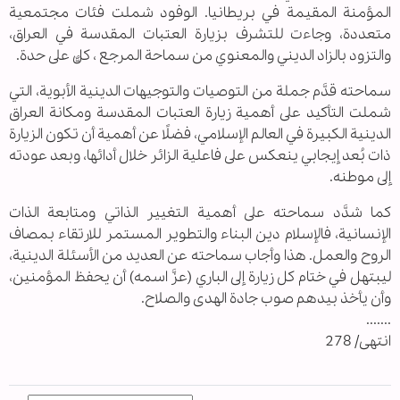
المؤمنة المقيمة في بريطانيا. الوفود شملت فئات مجتمعية
متعددة، وجاءت للتشرف بزيارة العتبات المقدسة في العراق،
والتزود بالزاد الديني والمعنوي من سماحة المرجع ، كلٌّ على حدة.
سماحته قدَّم جملة من التوصيات والتوجيهات الدينية الأبوية، التي
شملت التأكيد على أهمية زيارة العتبات المقدسة ومكانة العراق
الدينية الكبيرة في العالم الإسلامي، فضلًا عن أهمية أن تكون الزيارة
ذات بُعد إيجابي ينعكس على فاعلية الزائر خلال أدائها، وبعد عودته
إلى موطنه.
كما شدَّد سماحته على أهمية التغيير الذاتي ومتابعة الذات
الإنسانية، فالإسلام دين البناء والتطوير المستمر للارتقاء بمصاف
الروح والعمل. هذا وأجاب سماحته عن العديد من الأسئلة الدينية،
ليبتهل في ختام كل زيارة إلى الباري (عزَّ اسمه) أن يحفظ المؤمنين،
وأن يأخذ بيدهم صوب جادة الهدى والصلاح.
.......
انتهى/ 278