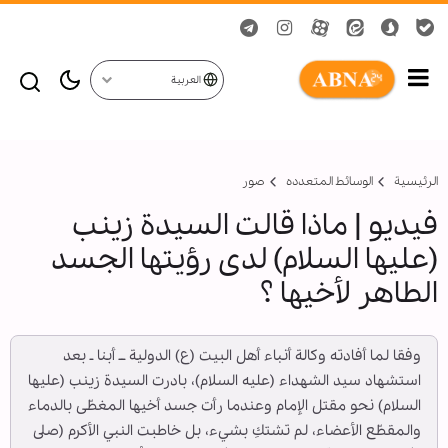
العربية
الرئيسية
الوسائط المتعدده
صور
فيديو | ماذا قالت السيدة زينب
(عليها السلام) لدى رؤيتها الجسد
الطاهر لأخيها ؟
وفقا لما أفادته وكالة أنباء أهل البيت (ع) الدولية ــ أبنا ـ بعد
استشهاد سيد الشهداء (عليه السلام)، بادرت السيدة زينب (عليها
السلام) نحو مقتل الإمام وعندما رأت جسد أخيها المغطّى بالدماء
والمقطّع الأعضاء، لم تشتكِ بشيء، بل خاطبت النبي الأكرم (صلى