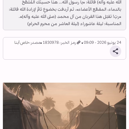
الله عليه وآله) قائلة: «يا رسول الله... هذا حسينُك المُلطَّخ
بالدماء، المقطَّع الأعضاء»، ثم أردفت بخضوعٍ تامٍّ لإرادة الله قائلة:
«ربّ! تقبّل هذا القربان من آل محمد (صلى الله عليه وآله)».
المناسبة: ليلة عاشوراء (ليلة العاشر من محرم الحرام)
24 يونيو 2026 - 09:09
رمز الخبر: 1830978
مصدر:
خاص أبنا