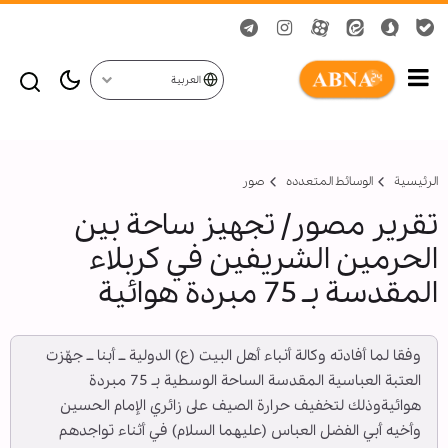
العربية
الرئيسية
الوسائط المتعدده
صور
تقرير مصور/ تجهيز ساحة بين
الحرمين الشريفين في كربلاء
المقدسة بـ 75 مبردة هوائية
وفقا لما أفادته وكالة أنباء أهل البيت (ع) الدولية ــ أبنا ــ جهّزت
العتبة العباسية المقدسة الساحة الوسطية بـ 75 مبردة
هوائيةوذلك لتخفيف حرارة الصيف على زائري الإمام الحسين
وأخيه أبي الفضل العباس (عليهما السلام) في أثناء تواجدهم