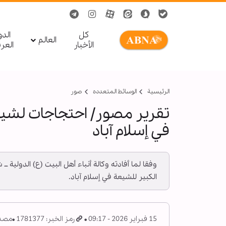
کل
الد
العالم
الأخبار
العر
الرئيسية
الوسائط المتعدده
صور
تقرير مصور/ احتجاجات لشيعة 
في إسلام آباد
وفقا لما أفادته وكالة أنباء أهل البيت (ع) الدولية
الكبير للشيعة في إسلام آباد.
15 فبراير 2026 - 09:17
رمز الخبر: 1781377
مصدر