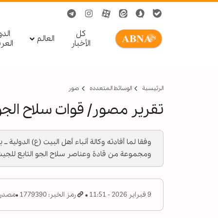
کل
الد
العالم
الأخبار
العر
الرئيسية
الوسائط المتعدده
صور
تقرير مصور/ قوات سلاح الجو 
وفقا لما أفادته وكالة أنباء أهل البيت (ع) الدولية ـ
ومجموعة من قادة وعناصر سلاح الجو التابع للجيش ال
9 فبراير 2026 - 11:51
رمز الخبر: 1779390
مصدر: