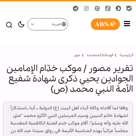
العربية
الرئيسية
الوسائط المتعدده
صور
تقرير مصور / موكب خدّام الإمامين
الجوادين يحيي ذكرى شهادة شفيع
الأمة النبي محمد (ص)
وفقا لما أفادته وكالة أنباء أهل البيت (ع) الدولية ــ أبنا ــاستذكاراً
لشهادة خاتم النبيين وسيد المرسلين النبي الأكرم محمد "صلى
الله عليه وآله وسلم"، أقام موكب خدم العتبة الكاظمية المقدسة
مجلساً عزائياً بهذه المناسبة الأليمة في رواق سيدنا عبد الله بن