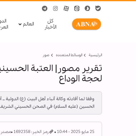
کل
الد
العالم
الأخبار
العر
الرئيسية
الوسائط المتعدده
صور
تقرير مصور| العتبة الحسين
لحجة الوداع
وفقا لما أفادته وكالة أنباء أهل البيت (ع) الدولية
الحسين (عليه السلام) في الصحن الحسيني الشريف، و
25 مايو 2025 - 10:44
رمز الخبر: 1692358
مصدر: