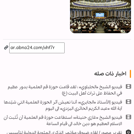
اخبار ذات صله
فيديو الشیخ «الحلباوي» : لقد قامت حوزة قم العلمية بدور عظيم
في الحفاظ على تراث أهل البيت (ع)
فيديو |الأستاذ «الجابري»: أننا نعيش أثر الحوزة العلمية التي شيّدها
آية الله «عبد الكريم الحائري اليزدي» الى اليوم
فيديو الشیخ «غازي حنينة»: استطاعت حوزة قم العلمية أن تُثبت أن
الاسلام العظيم هو دين خالد الى قيام الساعة
تقرير مصور/ لقاء ضيوف مؤتمر الذكرى المئوية الدولية لتأسيس